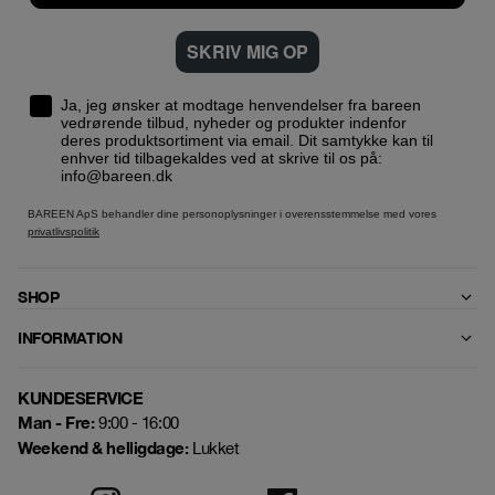
SKRIV MIG OP
Ja, jeg ønsker at modtage henvendelser fra bareen
vedrørende tilbud, nyheder og produkter indenfor
deres produktsortiment via email. Dit samtykke kan til
enhver tid tilbagekaldes ved at skrive til os på:
info@bareen.dk
BAREEN ApS behandler dine personoplysninger i overensstemmelse med vores
privatlivspolitik
SHOP
INFORMATION
KUNDESERVICE
Man - Fre:
9:00 - 16:00
Weekend & helligdage:
Lukket