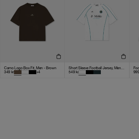
Camo Logo Box Fit, Men - Brown
Short Sleeve Football Jersey, Men - White
Foo
349
kr
+
4
549
kr
99