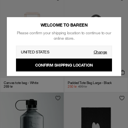
WELCOME TO BAREEN
Please confirm your shipping location to continue to our
online store.
UNITED STATES
Change
CONFIRM SHIPPING LOCATION
Canvas tote bag - White
Padded Tote Bag Large - Black
269
kr
250
kr
499
kr