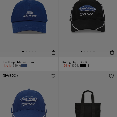
Dad Cap - Mazarine blue
Racing Cap - Black
175
kr
349
kr
+
1
199
kr
399
kr
+
1
SPAR 50%