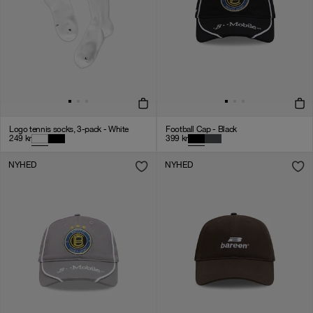
Logo tennis socks, 3-pack - White
Football Cap - Black
249
kr
399
kr
NYHED
NYHED