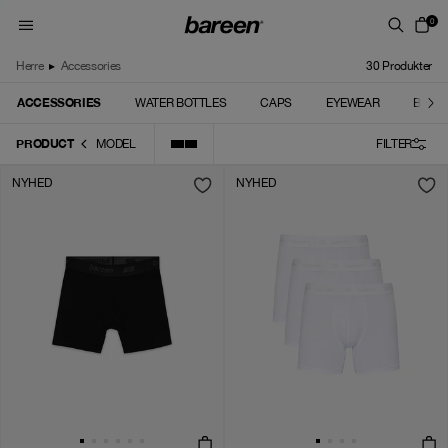
Skip to content
0
Herre
▸
Accessories
30
Produkter
ACCESSORIES
WATER BOTTLES
CAPS
EYEWEAR
BOXE
PRODUCT
MODEL
FILTER
NYHED
NYHED