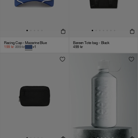
Racing Cap - Mazarine Blue
Bareen Tote bag - Black
199
kr
399
kr
+
1
499
kr