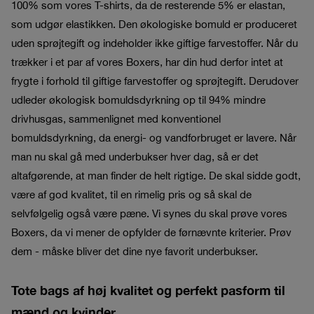
100% som vores T-shirts, da de resterende 5% er elastan,
som udgør elastikken. Den økologiske bomuld er produceret
uden sprøjtegift og indeholder ikke giftige farvestoffer. Når du
trækker i et par af vores Boxers, har din hud derfor intet at
frygte i forhold til giftige farvestoffer og sprøjtegift. Derudover
udleder økologisk bomuldsdyrkning op til 94% mindre
drivhusgas, sammenlignet med konventionel
bomuldsdyrkning, da energi- og vandforbruget er lavere. Når
man nu skal gå med underbukser hver dag, så er det
altafgørende, at man finder de helt rigtige. De skal sidde godt,
være af god kvalitet, til en rimelig pris og så skal de
selvfølgelig også være pæne. Vi synes du skal prøve vores
Boxers, da vi mener de opfylder de førnævnte kriterier. Prøv
dem - måske bliver det dine nye favorit underbukser.
Tote bags af høj kvalitet og perfekt pasform til
mænd og kvinder