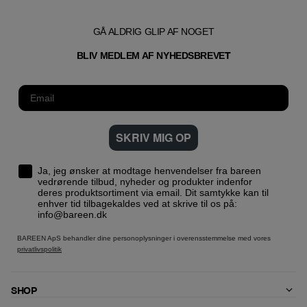
GÅ ALDRIG GLIP AF NOGET
T
BLIV MEDLEM AF NYHEDSBREVE
SKRIV MIG OP
Ja, jeg ønsker at modtage henvendelser fra bareen
vedrørende tilbud, nyheder og produkter indenfor
deres produktsortiment via email. Dit samtykke kan til
enhver tid tilbagekaldes ved at skrive til os på:
info@bareen.dk
BAREEN ApS behandler dine personoplysninger i overensstemmelse med vores
privatlivspolitik
SHOP