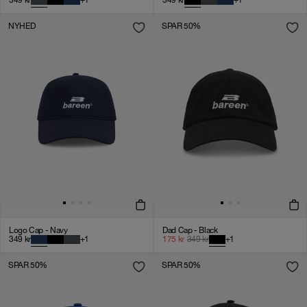
349
kr
+
1
349
kr
+
1
NYHED
SPAR 50%
Logo Cap - Navy
Dad Cap - Black
349
kr
+
1
175
kr
349
kr
+
1
SPAR 50%
SPAR 50%