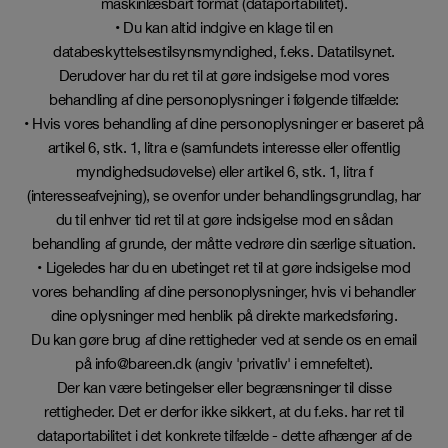
maskinlæsbart format (dataportabilitet).
• Du kan altid indgive en klage til en
databeskyttelsestilsynsmyndighed, f.eks. Datatilsynet.
Derudover har du ret til at gøre indsigelse mod vores
behandling af dine personoplysninger i følgende tilfælde:
• Hvis vores behandling af dine personoplysninger er baseret på
artikel 6, stk. 1, litra e (samfundets interesse eller offentlig
myndighedsudøvelse) eller artikel 6, stk. 1, litra f
(interesseafvejning), se ovenfor under behandlingsgrundlag, har
du til enhver tid ret til at gøre indsigelse mod en sådan
behandling af grunde, der måtte vedrøre din særlige situation.
• Ligeledes har du en ubetinget ret til at gøre indsigelse mod
vores behandling af dine personoplysninger, hvis vi behandler
dine oplysninger med henblik på direkte markedsføring.
Du kan gøre brug af dine rettigheder ved at sende os en email
på info@bareen.dk (angiv 'privatliv' i emnefeltet).
Der kan være betingelser eller begrænsninger til disse
rettigheder. Det er derfor ikke sikkert, at du f.eks. har ret til
dataportabilitet i det konkrete tilfælde - dette afhænger af de