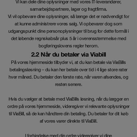
Vi kan dele dine oplysninger med vores IT-leverandører,
samarbejdspartnere, lager og fragtfirma.
Vi vil opbevare dine oplysninger, så længe det er nødvendigt for
at kunne administrere vores salg. Vi opbevarer dog som
udgangspunkt dine personoplysninger til brug for dette formål i
det løbende regnskabsår plus 5 år i overensstemmelse med
bogføringslovens regler herom.
2.2 Når du betaler via Viabill
På vores hjemmeside tilbyder vi, at du kan betale via ViaBills
betalingsløsning – du kan her betale over tid i 4 lige store rater
hver måned. Du betaler den første rate, når varen afsendes, og
resten senere.
Hvis du vælger at betale med ViaBills løsning, når du lægger en
ordre på vores hjemmeside, videregiver vi relevante oplysninger
til ViaBill, så de kan håndtere din betaling. Du betaler for dit køb
af vores varer direkte til ViaBill.
I forbindelse med din ordre videregiver vi dine