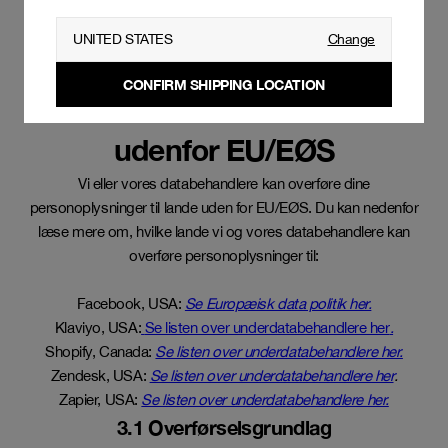
medier. Vi gives alene adgang til aggregerede statistiske
UNITED STATES
Change
oplysninger om antal besøgende mm.
CONFIRM SHIPPING LOCATION
3. Overførsler til lande
udenfor EU/EØS
Vi eller vores databehandlere kan overføre dine
personoplysninger til lande uden for EU/EØS. Du kan nedenfor
læse mere om, hvilke lande vi og vores databehandlere kan
overføre personoplysninger til:
Facebook, USA:
Se Europæisk data politik her.
Klaviyo, USA:
Se listen over underdatabehandlere her
.
Shopify, Canada:
Se listen over underdatabehandlere her.
Zendesk, USA:
Se listen over underdatabehandlere her
.
Zapier, USA:
Se listen over underdatabehandlere her.
3.1 Overførselsgrundlag