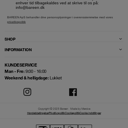
enhver tid tilbagekaldes ved at skrive til os på:
info@bareen.dk
BAREEN ApS behandler dine personoplysninger i overensstemmelse med vores
privatlivspolitik
SHOP
INFORMATION
KUNDESERVICE
Man - Fre:
9:00 - 16:00
Weekend & helligdage:
Lukket
Copyright © 2025 Bareen
Made by Mercive
Handelsbetingelser
Privatlivspolitik
Cookiepolitik
Cookie indstillinger