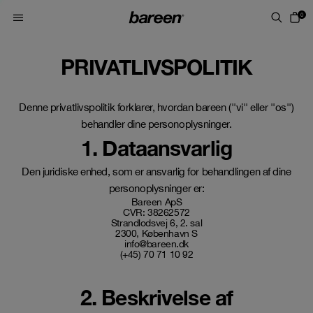
Skip to content
0
PRIVATLIVSPOLITIK
Denne privatlivspolitik forklarer, hvordan bareen (''vi'' eller ''os'')
behandler dine personoplysninger.
1. Dataansvarlig
Den juridiske enhed, som er ansvarlig for behandlingen af dine
personoplysninger er:
Bareen ApS
CVR: 38262572
Strandlodsvej 6, 2. sal
2300, København S
info@bareen.dk
(+45) 70 71 10 92
2. Beskrivelse af