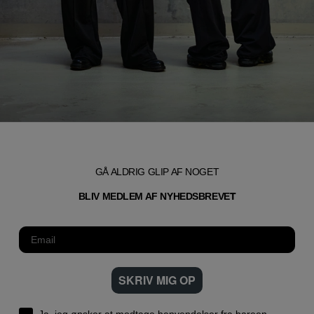
GÅ ALDRIG GLIP AF NOGET
T
BLIV MEDLEM AF NYHEDSBREVE
SKRIV MIG OP
Ja, jeg ønsker at modtage henvendelser fra bareen