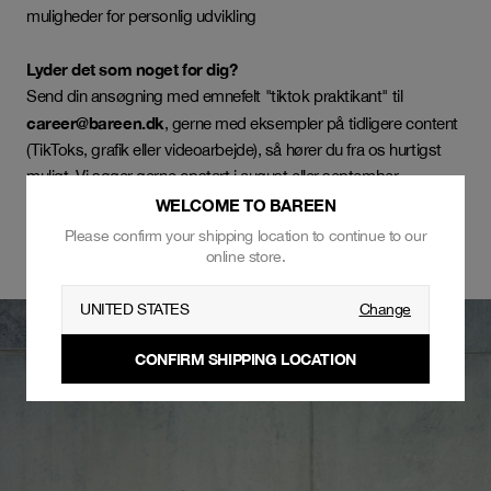
muligheder for personlig udvikling
Lyder det som noget for dig?
Send din ansøgning med emnefelt "tiktok praktikant" til
career@bareen.dk
, gerne med eksempler på tidligere content
(TikToks, grafik eller videoarbejde), så hører du fra os hurtigst
muligt. Vi søger gerne opstart i august eller september.
WELCOME TO BAREEN
Please confirm your shipping location to continue to our
online store.
UNITED STATES
Change
CONFIRM SHIPPING LOCATION