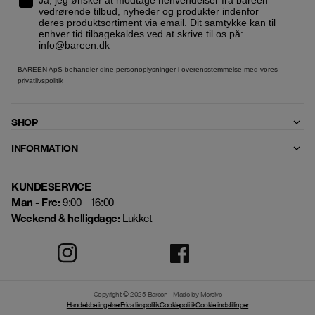
vedrørende tilbud, nyheder og produkter indenfor
deres produktsortiment via email. Dit samtykke kan til
enhver tid tilbagekaldes ved at skrive til os på:
info@bareen.dk
BAREEN ApS behandler dine personoplysninger i overensstemmelse med vores
privatlivspolitik
SHOP
INFORMATION
KUNDESERVICE
Man - Fre:
9:00 - 16:00
Weekend & helligdage:
Lukket
Copyright © 2025 Bareen
Made by Mercive
Handelsbetingelser
Privatlivspolitik
Cookiepolitik
Cookie indstillinger