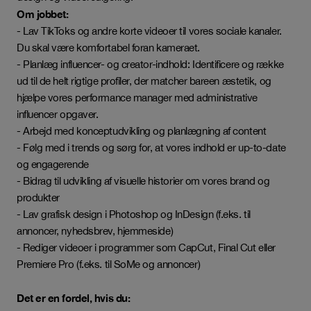
Om jobbet:
- Lav TikToks og andre korte videoer til vores sociale kanaler.
Du skal være komfortabel foran kameraet.
- Planlæg influencer- og creator-indhold: Identificere og række
ud til de helt rigtige profiler, der matcher bareen æstetik, og
hjælpe vores performance manager med administrative
influencer opgaver.
- Arbejd med konceptudvikling og planlægning af content
- Følg med i trends og sørg for, at vores indhold er up-to-date
og engagerende
- Bidrag til udvikling af visuelle historier om vores brand og
produkter
- Lav grafisk design i Photoshop og InDesign (f.eks. til
annoncer, nyhedsbrev, hjemmeside)
- Rediger videoer i programmer som CapCut, Final Cut eller
Premiere Pro (f.eks. til SoMe og annoncer)
Det er en fordel, hvis du: