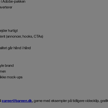
de i Adobe-pakken
nverterer
jder hurtigt
ntent (annoncer, hooks, CTAs)
alitet går hånd i hånd
tyle brand
mmen
— ikke mock-ups
career@bareen.dk
,
il
gerne med eksempler på tidligere videoklip, grafik 