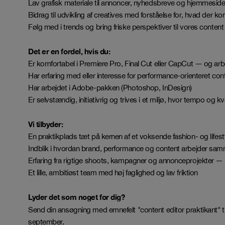
Lav grafisk materiale til annoncer, nyhedsbreve og hjemmesi
Bidrag til udvikling af creatives med forståelse for, hvad der ko
Følg med i trends og bring friske perspektiver til vores content
Det er en fordel, hvis du:
Er komfortabel i Premiere Pro, Final Cut eller CapCut — og arbe
Har erfaring med eller interesse for performance-orienteret co
Har arbejdet i Adobe-pakken (Photoshop, InDesign)
Er selvstændig, initiativrig og trives i et miljø, hvor tempo og kv
Vi tilbyder:
En praktikplads tæt på kernen af et voksende fashion- og lifes
Indblik i hvordan brand, performance og content arbejder sa
Erfaring fra rigtige shoots, kampagner og annonceprojekter 
Et lille, ambitiøst team med høj faglighed og lav friktion
Lyder det som noget for dig?
Send din ansøgning med emnefelt "content editor praktikant" t
september.