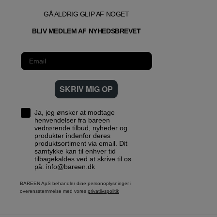
GÅ ALDRIG GLIP AF NOGET
T
BLIV MEDLEM AF NYHEDSBREVE
SKRIV MIG OP
Ja, jeg ønsker at modtage
henvendelser fra bareen
vedrørende tilbud, nyheder og
produkter indenfor deres
produktsortiment via email. Dit
samtykke kan til enhver tid
tilbagekaldes ved at skrive til os
på: info@bareen.dk
BAREEN ApS behandler dine personoplysninger i
overensstemmelse med vores
privatlivspolitik