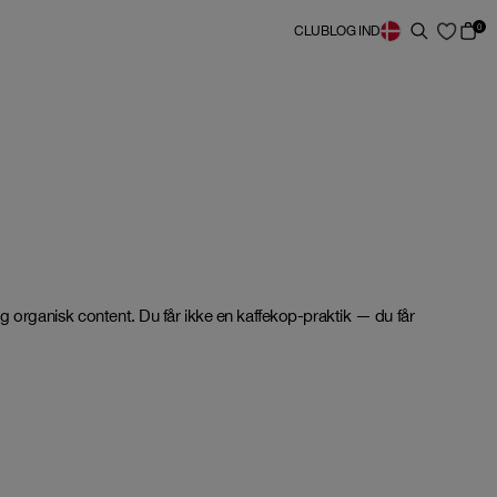
0
CLUB
LOG IND
g organisk content. Du får ikke en kaffekop-praktik — du får