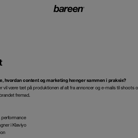
t
il lære, hvordan content og marketing hænger sammen i praksis?
vil være tæt på produktionen af alt fra annoncer og e-mails til shoots o
 brandet fremad.
å performance
ner i Klaviyo
ion