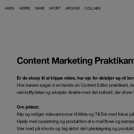
Skip to content
AW26
HERRE
DAME
SPORT
ARCHIVE
COLLABS
Content Marketing Praktikan
Er du skarp til at klippe video, har øje for detaljer og v
Hos bareen søger vi en hands-on Content Editor praktikant, der 
reel indflydelse og arbejder direkte med det indhold, der driver
Om jobbet:
Klip og rediger videoannoncer til Meta og TikTok med fokus p
Hjælp med opsætning og produktion af e-mail flows og kampag
Vær med på shoots og tag aktivt del i planlægning og produkt