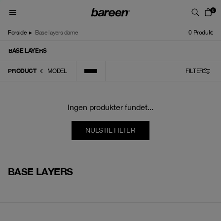
Skip to content
0
Forside
▸
Base layers dame
0
Produkt
BASE LAYERS
PRODUCT
MODEL
FILTER
Ingen produkter fundet...
NULSTIL FILTER
BASE LAYERS