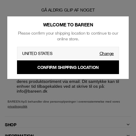
GÅ ALDRIG GLIP AF NOGET
T
BLIV MEDLEM AF NYHEDSBREVE
WELCOME TO BAREEN
Please confirm your shipping location to continue to our
online store.
UNITED STATES
Change
SKRIV MIG OP
CONFIRM SHIPPING LOCATION
Ja, jeg ønsker at modtage henvendelser fra bareen
vedrørende tilbud, nyheder og produkter indenfor
deres produktsortiment via email. Dit samtykke kan til
enhver tid tilbagekaldes ved at skrive til os på:
info@bareen.dk
BAREEN ApS behandler dine personoplysninger i overensstemmelse med vores
privatlivspolitik
SHOP
INFORMATION