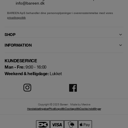
info@bareen.dk
BAREEN ApS behandler dine personoplysninger i overensstemmelse med vores
privatlivspolitik
SHOP
INFORMATION
KUNDESERVICE
Man - Fre:
9:00 - 16:00
Weekend & helligdage:
Lukket
Copyright © 2025 Bareen
Made by Mercive
Handelsbetingelser
Privatlivspolitik
Cookiepolitik
Cookie indstillinger