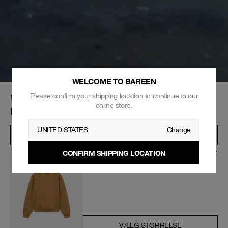
WELCOME TO BAREEN
Please confirm your shipping location to continue to our
Forside
▸
Bayley tracksuit + bojan hoodie
online store.
Bayley tracksuit + bojan hoodie
UNITED STATES
Change
SHOP HELE LOOKET
Bojan Oversized Hoodie, Men - Antique Bronze
CONFIRM SHIPPING LOCATION
450
kr
899
kr
VÆLG STØRRELSE