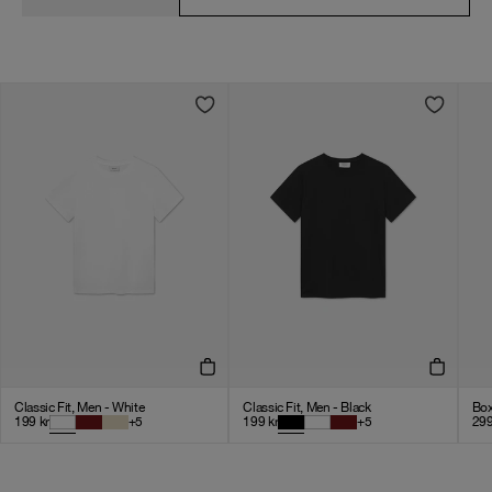
Classic Fit, Men - White
Classic Fit, Men - Black
Box
199
kr
+
5
199
kr
+
5
29