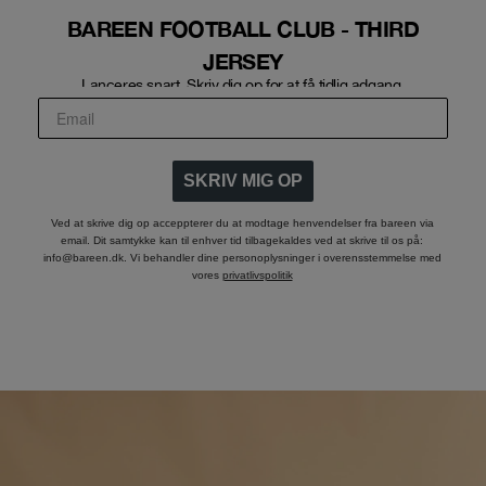
BAREEN FOOTBALL CLUB - THIRD
JERSEY
Lanceres snart. Skriv dig op for at få tidlig adgang.
SKRIV MIG OP
Ved at skrive dig op acceppterer du at modtage henvendelser fra bareen via
email. Dit samtykke kan til enhver tid tilbagekaldes ved at skrive til os på:
info@bareen.dk. Vi behandler dine personoplysninger i overensstemmelse med
vores
privatlivspolitik