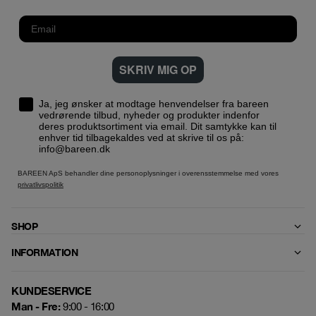
SKRIV MIG OP
Ja, jeg ønsker at modtage henvendelser fra bareen
vedrørende tilbud, nyheder og produkter indenfor
deres produktsortiment via email. Dit samtykke kan til
enhver tid tilbagekaldes ved at skrive til os på:
info@bareen.dk
BAREEN ApS behandler dine personoplysninger i overensstemmelse med vores
privatlivspolitik
SHOP
INFORMATION
KUNDESERVICE
Man - Fre:
9:00 - 16:00