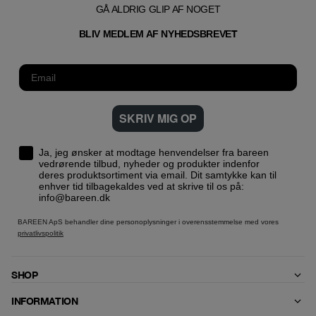
GÅ ALDRIG GLIP AF NOGET
T
BLIV MEDLEM AF NYHEDSBREVE
SKRIV MIG OP
Ja, jeg ønsker at modtage henvendelser fra bareen
vedrørende tilbud, nyheder og produkter indenfor
deres produktsortiment via email. Dit samtykke kan til
enhver tid tilbagekaldes ved at skrive til os på:
info@bareen.dk
BAREEN ApS behandler dine personoplysninger i overensstemmelse med vores
privatlivspolitik
SHOP
INFORMATION