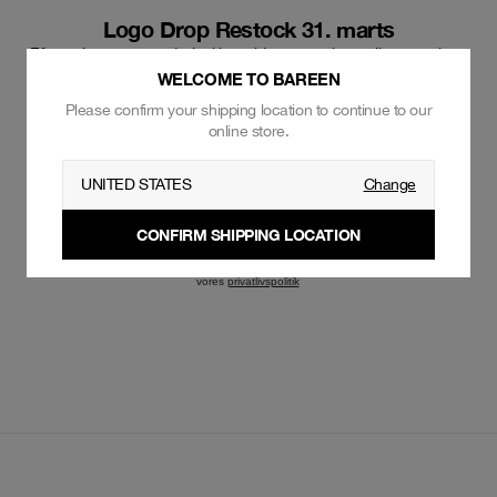
Logo Drop Restock 31. marts
Efter at have været udsolgt i lang tid, er vores bestsellers som logo
edition t-shirts, hoodies og crewneck snart tilbage på lager. Skriv
WELCOME TO BAREEN
dig op for at få besked, som den første, når de er tilgængelige.
Please confirm your shipping location to continue to our
online store.
UNITED STATES
Change
SKRIV MIG OP
Ved at skrive dig op acceppterer du at modtage henvendelser fra bareen via
CONFIRM SHIPPING LOCATION
email. Dit samtykke kan til enhver tid tilbagekaldes ved at skrive til os på:
info@bareen.dk. Vi behandler dine personoplysninger i overensstemmelse med
vores
privatlivspolitik