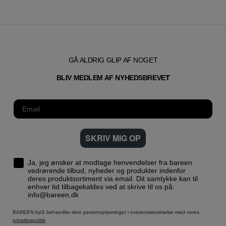
GÅ ALDRIG GLIP AF NOGET
T
BLIV MEDLEM AF NYHEDSBREVE
SKRIV MIG OP
Ja, jeg ønsker at modtage henvendelser fra bareen
vedrørende tilbud, nyheder og produkter indenfor
deres produktsortiment via email. Dit samtykke kan til
enhver tid tilbagekaldes ved at skrive til os på:
info@bareen.dk
BAREEN ApS behandler dine personoplysninger i overensstemmelse med vores
privatlivspolitik