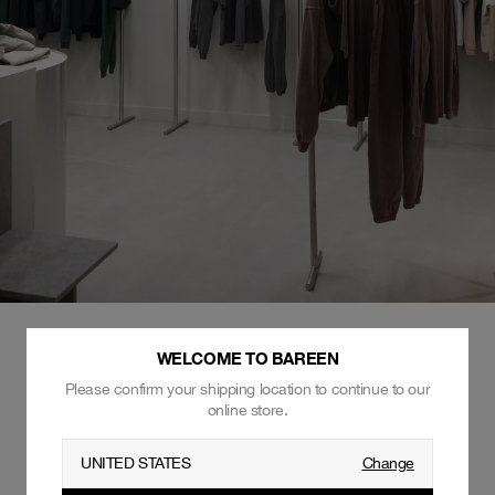
WELCOME TO BAREEN
OPDATER DIN PROFIL OG FÅ RABAT
Please confirm your shipping location to continue to our
online store.
UNITED STATES
Change