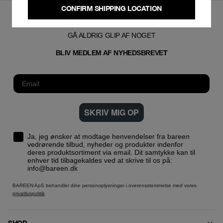
CONFIRM SHIPPING LOCATION
GÅ ALDRIG GLIP AF NOGET
T
BLIV MEDLEM AF NYHEDSBREVE
SKRIV MIG OP
Ja, jeg ønsker at modtage henvendelser fra bareen
vedrørende tilbud, nyheder og produkter indenfor
deres produktsortiment via email. Dit samtykke kan til
enhver tid tilbagekaldes ved at skrive til os på:
info@bareen.dk
BAREEN ApS behandler dine personoplysninger i overensstemmelse med vores
privatlivspolitik
SHOP