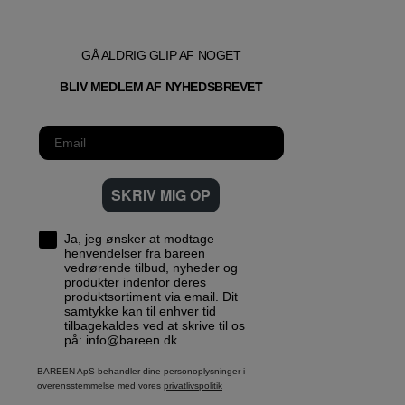
GÅ ALDRIG GLIP AF NOGET
T
BLIV MEDLEM AF NYHEDSBREVE
SKRIV MIG OP
Ja, jeg ønsker at modtage
henvendelser fra bareen
vedrørende tilbud, nyheder og
produkter indenfor deres
produktsortiment via email. Dit
samtykke kan til enhver tid
tilbagekaldes ved at skrive til os
på: info@bareen.dk
BAREEN ApS behandler dine personoplysninger i
overensstemmelse med vores
privatlivspolitik