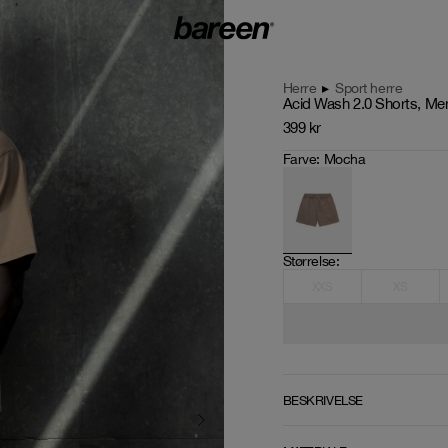
Herre
▸
Sport herre
Acid Wash 2.0 Shorts, Me
399
kr
Farve
:
Mocha
Størrelse
: 
XXS
XS
BESKRIVELSE