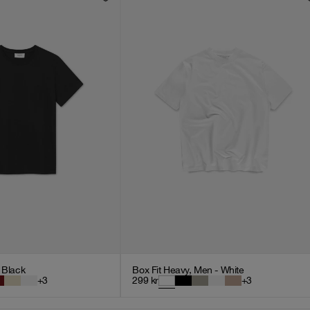
- Black
Box Fit Heavy, Men - White
+
3
299
kr
+
3