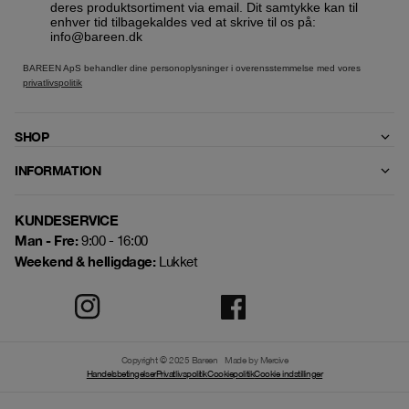
deres produktsortiment via email. Dit samtykke kan til
enhver tid tilbagekaldes ved at skrive til os på:
info@bareen.dk
BAREEN ApS behandler dine personoplysninger i overensstemmelse med vores
privatlivspolitik
SHOP
INFORMATION
KUNDESERVICE
Man - Fre:
9:00 - 16:00
Weekend & helligdage:
Lukket
Copyright © 2025 Bareen
Made by Mercive
Handelsbetingelser
Privatlivspolitik
Cookiepolitik
Cookie indstillinger