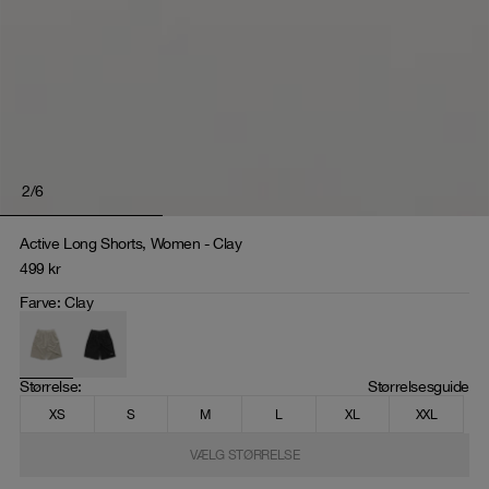
2
/
6
Active Long Shorts, Women - Clay
499
kr
Farve
:
Clay
Størrelse
: 
Størrelsesguide
XS
S
M
L
XL
XXL
VÆLG STØRRELSE