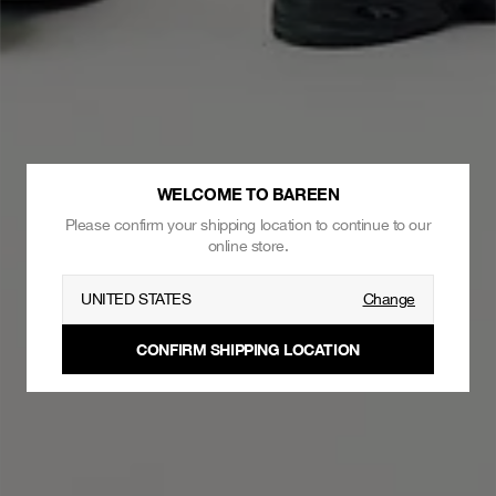
WELCOME TO BAREEN
Please confirm your shipping location to continue to our
online store.
UNITED STATES
Change
CONFIRM SHIPPING LOCATION