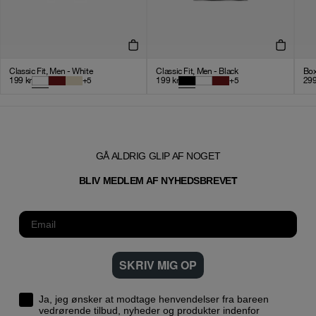
Classic Fit, Men - White
Classic Fit, Men - Black
Box
199
kr
+
5
199
kr
+
5
29
GÅ ALDRIG GLIP AF NOGET
T
BLIV MEDLEM AF NYHEDSBREVE
SKRIV MIG OP
Ja, jeg ønsker at modtage henvendelser fra bareen
vedrørende tilbud, nyheder og produkter indenfor