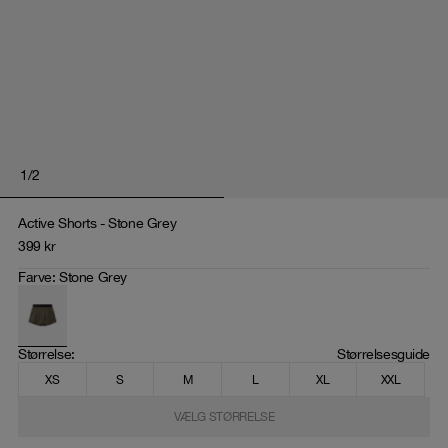
1
/
2
Active Shorts - Stone Grey
399
kr
Farve
:
Stone Grey
Størrelse
: 
Størrelsesguide
XS
S
M
L
XL
XXL
VÆLG STØRRELSE