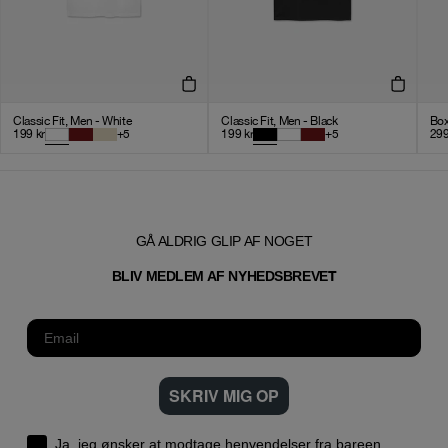
Classic Fit, Men - White
Classic Fit, Men - Black
Box
199
kr
+
5
199
kr
+
5
29
GÅ ALDRIG GLIP AF NOGET
T
BLIV MEDLEM AF NYHEDSBREVE
SKRIV MIG OP
Ja, jeg ønsker at modtage henvendelser fra bareen