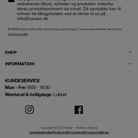
vedrørende tilbud, nyheder og produkter indenfor
deres produktsortiment via email. Dit samtykke kan til
enhver tid tilbagekaldes ved at skrive til os på:
info@bareen.dk
BAREEN ApS behandler dine personoplysninger i overensstemmelse med vores
privatlivspolitik
SHOP
INFORMATION
KUNDESERVICE
Man - Fre:
9:00 - 16:00
Weekend & helligdage:
Lukket
Copyright © 2025 Bareen
Made by Mercive
Handelsbetingelser
Privatlivspolitik
Cookiepolitik
Cookie indstillinger