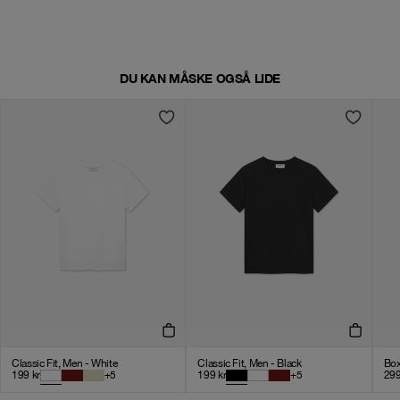
DU KAN MÅSKE OGSÅ LIDE
Classic Fit, Men - White
Classic Fit, Men - Black
Box
199
kr
+
5
199
kr
+
5
29