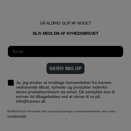
GÅ ALDRIG GLIP AF NOGET
T
BLIV MEDLEM AF NYHEDSBREVE
SKRIV MIG OP
Ja, jeg ønsker at modtage henvendelser fra bareen
vedrørende tilbud, nyheder og produkter indenfor
deres produktsortiment via email. Dit samtykke kan til
enhver tid tilbagekaldes ved at skrive til os på:
info@bareen.dk
BAREEN ApS behandler dine personoplysninger i overensstemmelse med vores
privatlivspolitik