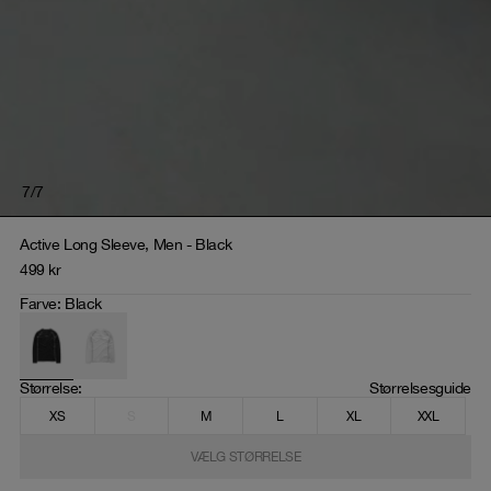
7
/
7
Active Long Sleeve, Men - Black
499
kr
Farve
:
Black
Størrelse
: 
Størrelsesguide
XS
S
M
L
XL
XXL
VÆLG STØRRELSE