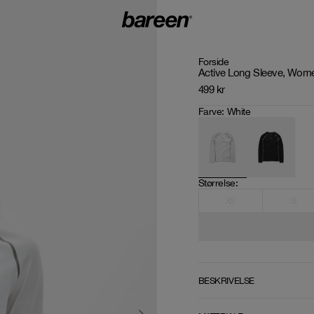
Forside
Active Long Sleeve, Wome
499
kr
Farve
:
White
Størrelse
: 
XS
S
BESKRIVELSE