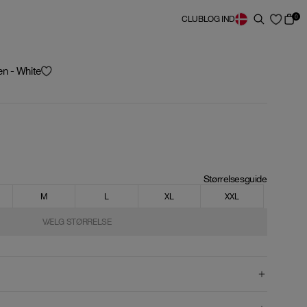
0
CLUB
LOG IND
n - White
Størrelsesguide
M
L
XL
XXL
VÆLG STØRRELSE
VÆLG STØRRELSE