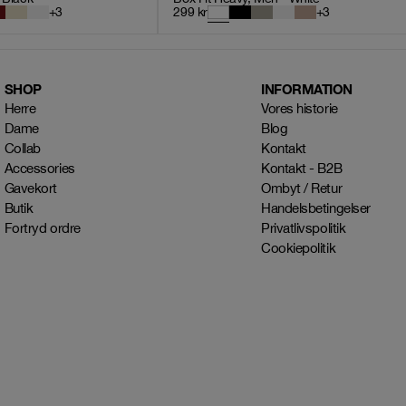
+
3
299
kr
+
3
SHOP
INFORMATION
Herre
Vores historie
Dame
Blog
Collab
Kontakt
Accessories
Kontakt - B2B
Gavekort
Ombyt / Retur
Butik
Handelsbetingelser
Fortryd ordre
Privatlivspolitik
Cookiepolitik