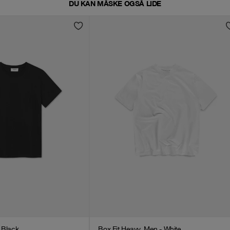
DU KAN MÅSKE OGSÅ LIDE
- Black
Box Fit Heavy, Men - White