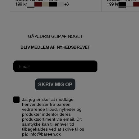
199
kr
+
3
199
kr
GÅ ALDRIG GLIP AF NOGET
T
BLIV MEDLEM AF NYHEDSBREVE
SKRIV MIG OP
Ja, jeg ønsker at modtage
henvendelser fra bareen
vedrørende tilbud, nyheder og
produkter indenfor deres
produktsortiment via email. Dit
samtykke kan til enhver tid
tilbagekaldes ved at skrive til os
på: info@bareen.dk