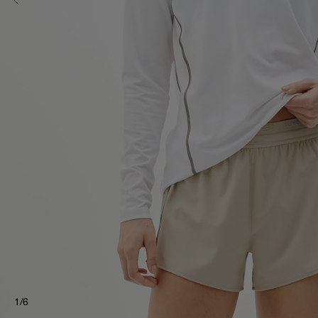
1
/
6