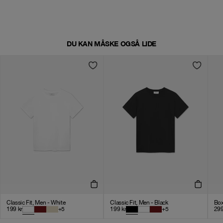
DU KAN MÅSKE OGSÅ LIDE
Classic Fit, Men - White
Classic Fit, Men - Black
Box
199
kr
+
5
199
kr
+
5
29