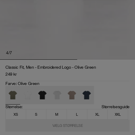
4
/
7
Classic Fit, Men - Embroidered Logo - Olive Green
249
kr
Farve
:
Olive Green
Størrelse
: 
Størrelsesguide
XS
S
M
L
XL
XXL
VÆLG STØRRELSE