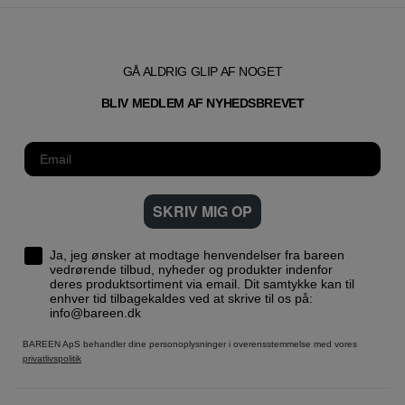
GÅ ALDRIG GLIP AF NOGET
T
BLIV MEDLEM AF NYHEDSBREVE
SKRIV MIG OP
Ja, jeg ønsker at modtage henvendelser fra bareen
vedrørende tilbud, nyheder og produkter indenfor
deres produktsortiment via email. Dit samtykke kan til
enhver tid tilbagekaldes ved at skrive til os på:
info@bareen.dk
BAREEN ApS behandler dine personoplysninger i overensstemmelse med vores
privatlivspolitik