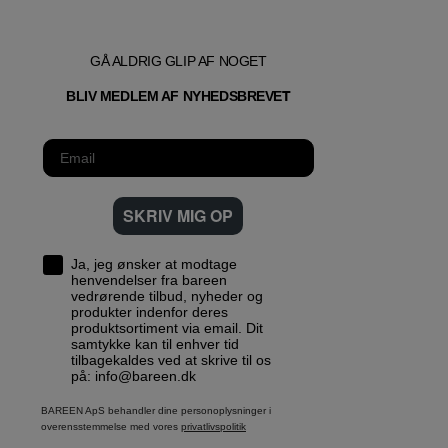
GÅ ALDRIG GLIP AF NOGET
T
BLIV MEDLEM AF NYHEDSBREVE
SKRIV MIG OP
Ja, jeg ønsker at modtage
henvendelser fra bareen
vedrørende tilbud, nyheder og
produkter indenfor deres
produktsortiment via email. Dit
samtykke kan til enhver tid
tilbagekaldes ved at skrive til os
på: info@bareen.dk
BAREEN ApS behandler dine personoplysninger i
overensstemmelse med vores
privatlivspolitik