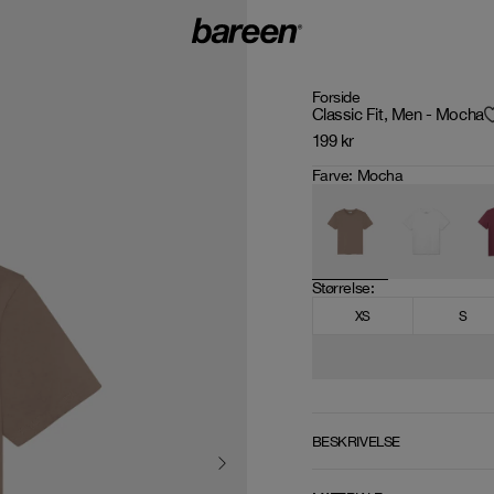
Forside
Classic Fit, Men - Mocha
199
kr
Farve
:
Mocha
Størrelse
: 
XS
S
BESKRIVELSE