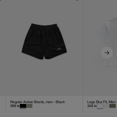
Regular Active Shorts, men - Black
Logo Box Fit, Men 
399
kr
349
kr