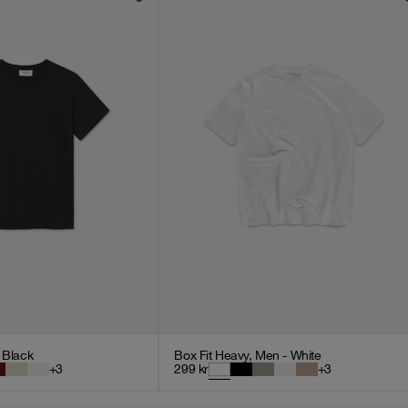
- Black
Box Fit Heavy, Men - White
+
3
299
kr
+
3