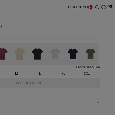
0
CLUB
LOG IND
Størrelsesguide
M
L
XL
XXL
VÆLG STØRRELSE
VÆLG STØRRELSE