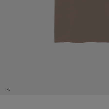
1
/
3