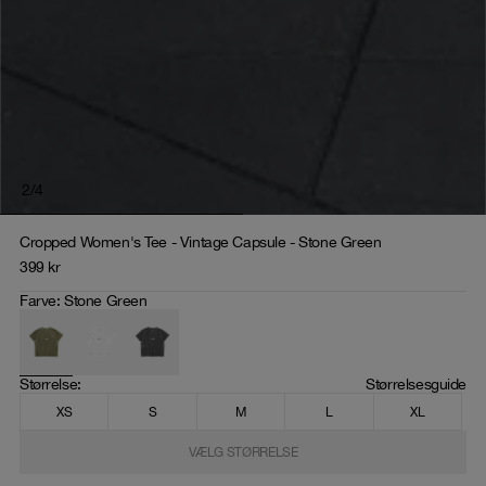
2
/
4
Cropped Women's Tee - Vintage Capsule - Stone Green
399
kr
Farve
:
Stone Green
Størrelse
: 
Størrelsesguide
XS
S
M
L
XL
VÆLG STØRRELSE