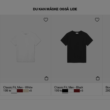
DU KAN MÅSKE OGSÅ LIDE
Classic Fit, Men - White
Classic Fit, Men - Black
Box
199
kr
+
5
199
kr
+
5
29