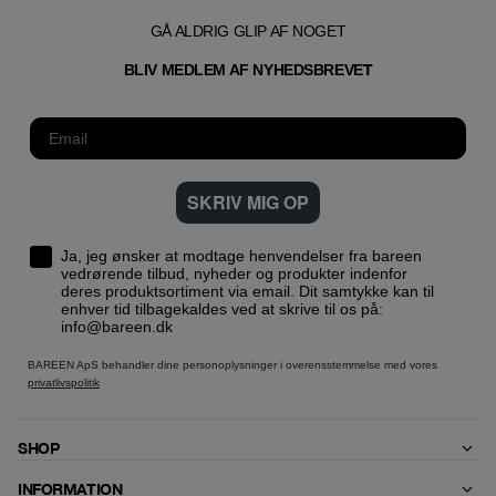
GÅ ALDRIG GLIP AF NOGET
T
BLIV MEDLEM AF NYHEDSBREVE
SKRIV MIG OP
Ja, jeg ønsker at modtage henvendelser fra bareen
vedrørende tilbud, nyheder og produkter indenfor
deres produktsortiment via email. Dit samtykke kan til
enhver tid tilbagekaldes ved at skrive til os på:
info@bareen.dk
BAREEN ApS behandler dine personoplysninger i overensstemmelse med vores
privatlivspolitik
SHOP
INFORMATION