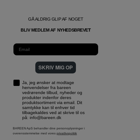
GÅ ALDRIG GLIP AF NOGET
T
BLIV MEDLEM AF NYHEDSBREVE
SKRIV MIG OP
Ja, jeg ønsker at modtage
henvendelser fra bareen
vedrørende tilbud, nyheder og
produkter indenfor deres
produktsortiment via email. Dit
samtykke kan til enhver tid
tilbagekaldes ved at skrive til os
på: info@bareen.dk
BAREEN ApS behandler dine personoplysninger i
overensstemmelse med vores
privatlivspolitik