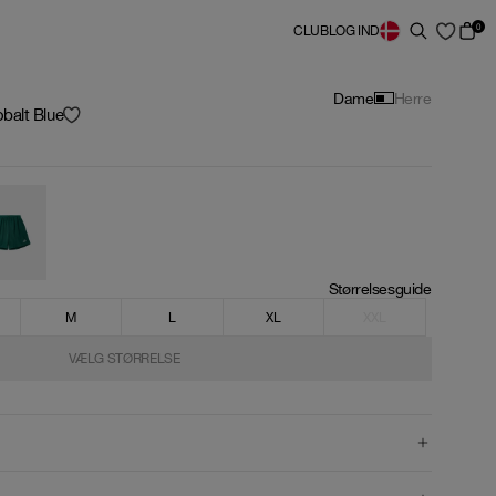
0
CLUB
LOG IND
Dame
Herre
balt Blue
Størrelsesguide
M
L
XL
XXL
VÆLG STØRRELSE
VÆLG STØRRELSE