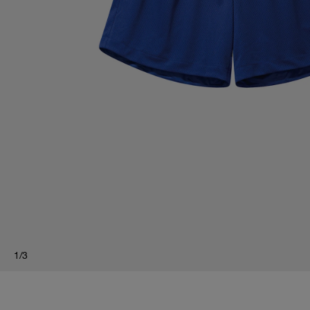
1
/
3