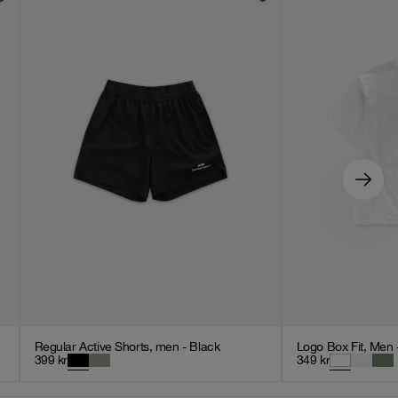
Regular Active Shorts, men - Black
Logo Box Fit, Men 
399
kr
349
kr