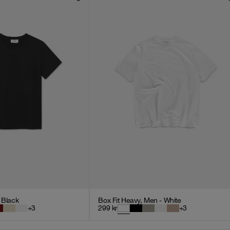
- Black
Box Fit Heavy, Men - White
+
3
299
kr
+
3