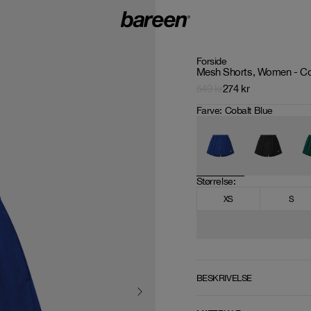
Forside
Mesh Shorts, Women - Co
549
kr
274
kr
Farve
:
Cobalt Blue
Størrelse
: 
XS
S
BESKRIVELSE