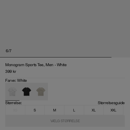
6
/
7
Monogram Sports Tee, Men - White
399
kr
Farve
:
White
Størrelse
: 
Størrelsesguide
XS
S
M
L
XL
XXL
VÆLG STØRRELSE