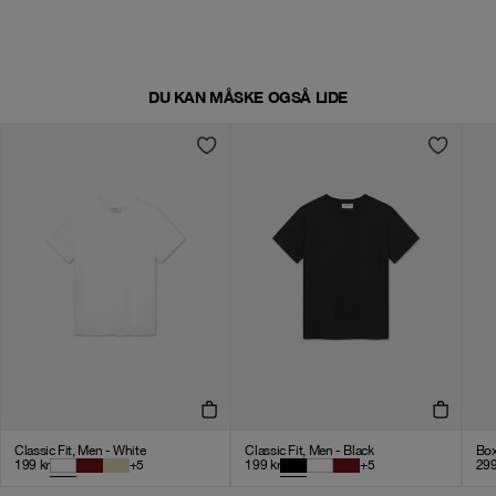
DU KAN MÅSKE OGSÅ LIDE
Classic Fit, Men - White
Classic Fit, Men - Black
Box
199
kr
+
5
199
kr
+
5
29