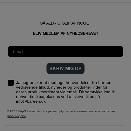
GÅ ALDRIG GLIP AF NOGET
T
BLIV MEDLEM AF NYHEDSBREVE
SKRIV MIG OP
Ja, jeg ønsker at modtage henvendelser fra bareen
vedrørende tilbud, nyheder og produkter indenfor
deres produktsortiment via email. Dit samtykke kan til
enhver tid tilbagekaldes ved at skrive til os på:
info@bareen.dk
BAREEN ApS behandler dine personoplysninger i overensstemmelse med vores
privatlivspolitik