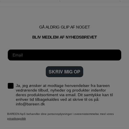
GÅ ALDRIG GLIP AF NOGET
T
BLIV MEDLEM AF NYHEDSBREVE
SKRIV MIG OP
Ja, jeg ønsker at modtage henvendelser fra bareen
vedrørende tilbud, nyheder og produkter indenfor
deres produktsortiment via email. Dit samtykke kan til
enhver tid tilbagekaldes ved at skrive til os på:
info@bareen.dk
BAREEN ApS behandler dine personoplysninger i overensstemmelse med vores
privatlivspolitik