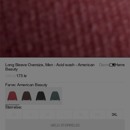
2
/
2
Long Sleeve Oversize, Men - Acid wash - American
Dame
Herre
Beauty
349
kr
175
kr
Farve
:
American Beauty
Størrelse
: 
XS
S
M
L
XL
2XL
3XL
VÆLG STØRRELSE