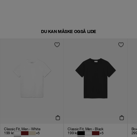
DU KAN MÅSKE OGSÅ LIDE
Classic Fit, Men - White
Classic Fit, Men - Black
Box
199
kr
+
5
199
kr
+
5
29