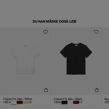
DU KAN MÅSKE OGSÅ LIDE
Classic Fit, Men - White
Classic Fit, Men - Black
Box
199
kr
+
5
199
kr
+
5
29