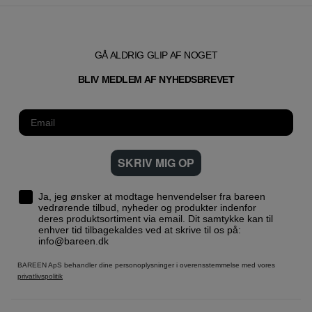
GÅ ALDRIG GLIP AF NOGET
T
BLIV MEDLEM AF NYHEDSBREVE
SKRIV MIG OP
Ja, jeg ønsker at modtage henvendelser fra bareen
vedrørende tilbud, nyheder og produkter indenfor
deres produktsortiment via email. Dit samtykke kan til
enhver tid tilbagekaldes ved at skrive til os på:
info@bareen.dk
BAREEN ApS behandler dine personoplysninger i overensstemmelse med vores
privatlivspolitik