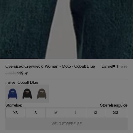
2
/
7
Oversized Crewneck, Women - Moto - Cobalt Blue
Dame
Herre
899
kr
449
kr
Farve
:
Cobalt Blue
Størrelse
: 
Størrelsesguide
XS
S
M
L
XL
XXL
VÆLG STØRRELSE