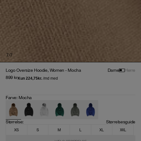
7
/
7
Logo Oversize Hoodie, Women - Mocha
Dame
Herre
899
kr
Farve
:
Mocha
Størrelse
: 
Størrelsesguide
XS
S
M
L
XL
XXL