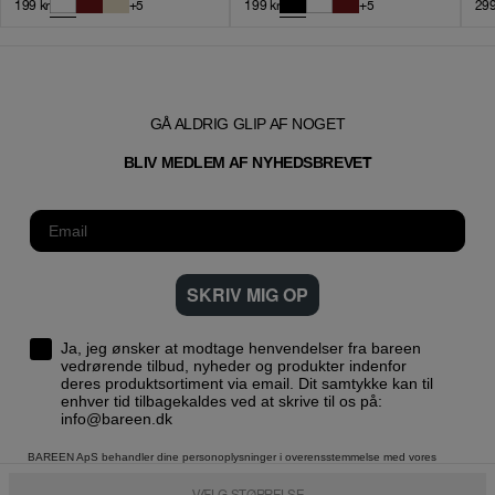
199
kr
+
5
199
kr
+
5
29
GÅ ALDRIG GLIP AF NOGET
T
BLIV MEDLEM AF NYHEDSBREVE
SKRIV MIG OP
Ja, jeg ønsker at modtage henvendelser fra bareen
vedrørende tilbud, nyheder og produkter indenfor
deres produktsortiment via email. Dit samtykke kan til
enhver tid tilbagekaldes ved at skrive til os på:
info@bareen.dk
BAREEN ApS behandler dine personoplysninger i overensstemmelse med vores
privatlivspolitik
VÆLG STØRRELSE