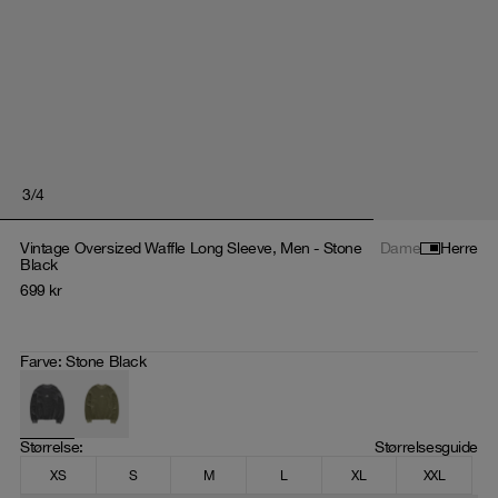
3
/
4
Vintage Oversized Waffle Long Sleeve, Men - Stone
Dame
Herre
Black
699
kr
Farve
:
Stone Black
Størrelse
: 
Størrelsesguide
XS
S
M
L
XL
XXL