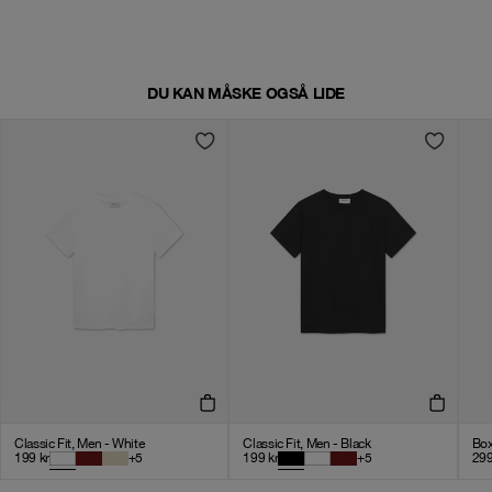
DU KAN MÅSKE OGSÅ LIDE
Classic Fit, Men - White
Classic Fit, Men - Black
Box
199
kr
+
5
199
kr
+
5
29