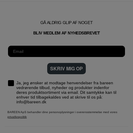
GÅ ALDRIG GLIP AF NOGET
T
BLIV MEDLEM AF NYHEDSBREVE
SKRIV MIG OP
Ja, jeg ønsker at modtage henvendelser fra bareen
vedrørende tilbud, nyheder og produkter indenfor
deres produktsortiment via email. Dit samtykke kan til
enhver tid tilbagekaldes ved at skrive til os på:
info@bareen.dk
BAREEN ApS behandler dine personoplysninger i overensstemmelse med vores
privatlivspolitik