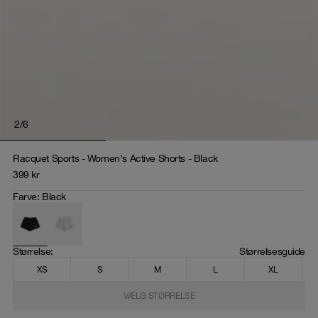
2
/
6
Racquet Sports - Women's Active Shorts - Black
399
kr
Farve
:
Black
Størrelse
: 
Størrelsesguide
XS
S
M
L
XL
VÆLG STØRRELSE