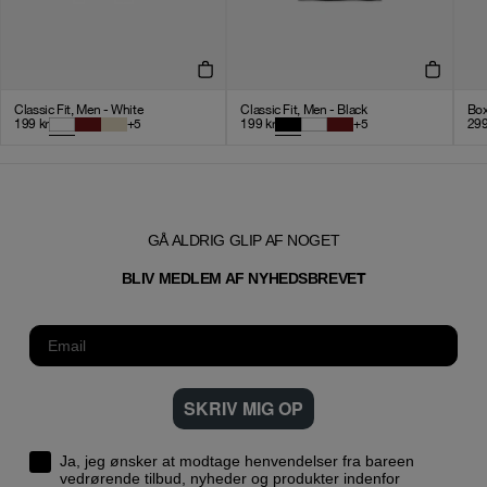
Classic Fit, Men - White
Classic Fit, Men - Black
Box
199
kr
+
5
199
kr
+
5
29
GÅ ALDRIG GLIP AF NOGET
T
BLIV MEDLEM AF NYHEDSBREVE
SKRIV MIG OP
Ja, jeg ønsker at modtage henvendelser fra bareen
vedrørende tilbud, nyheder og produkter indenfor