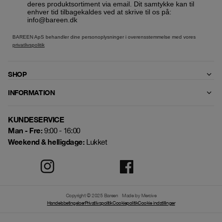
deres produktsortiment via email. Dit samtykke kan til
enhver tid tilbagekaldes ved at skrive til os på:
info@bareen.dk
BAREEN ApS behandler dine personoplysninger i overensstemmelse med vores
privatlivspolitik
SHOP
INFORMATION
KUNDESERVICE
Man - Fre:
9:00 - 16:00
Weekend & helligdage:
Lukket
Copyright © 2025 Bareen
Made by Mercive
Handelsbetingelser
Privatlivspolitik
Cookiepolitik
Cookie indstillinger