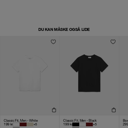
DU KAN MÅSKE OGSÅ LIDE
Classic Fit, Men - White
Classic Fit, Men - Black
Box
199
kr
+
5
199
kr
+
5
29