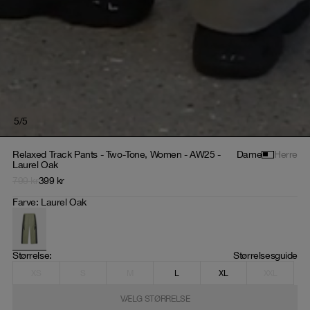
5
/
5
Relaxed Track Pants - Two-Tone, Women - AW25 -
Dame
Herre
Laurel Oak
799
kr
399
kr
Farve
:
Laurel Oak
Størrelse
: 
Størrelsesguide
XS
S
M
L
XL
XXL
VÆLG STØRRELSE