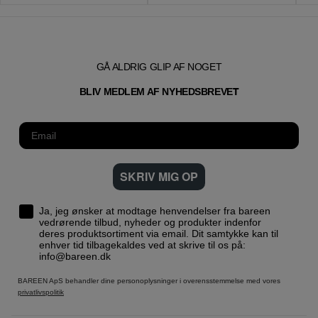
GÅ ALDRIG GLIP AF NOGET
T
BLIV MEDLEM AF NYHEDSBREVE
SKRIV MIG OP
Ja, jeg ønsker at modtage henvendelser fra bareen
vedrørende tilbud, nyheder og produkter indenfor
deres produktsortiment via email. Dit samtykke kan til
enhver tid tilbagekaldes ved at skrive til os på:
info@bareen.dk
BAREEN ApS behandler dine personoplysninger i overensstemmelse med vores
privatlivspolitik