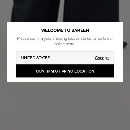
WELCOME TO BAREEN
Please confirm your shipping location to continue to our
online store.
UNITED STATES
Change
CONFIRM SHIPPING LOCATION