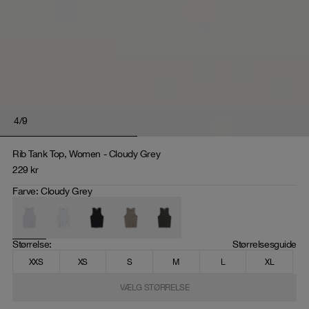
4
/
9
Rib Tank Top, Women - Cloudy Grey
229
kr
Farve
:
Cloudy Grey
Størrelse
: 
Størrelsesguide
XXS
XS
S
M
L
XL
VÆLG STØRRELSE