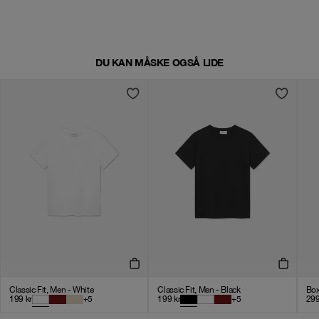
DU KAN MÅSKE OGSÅ LIDE
Classic Fit, Men - White
Classic Fit, Men - Black
Box
199
kr
+
5
199
kr
+
5
29