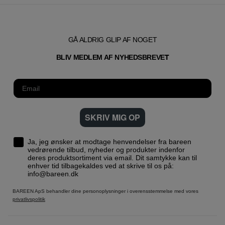
GÅ ALDRIG GLIP AF NOGET
T
BLIV MEDLEM AF NYHEDSBREVE
SKRIV MIG OP
Ja, jeg ønsker at modtage henvendelser fra bareen
vedrørende tilbud, nyheder og produkter indenfor
deres produktsortiment via email. Dit samtykke kan til
enhver tid tilbagekaldes ved at skrive til os på:
info@bareen.dk
BAREEN ApS behandler dine personoplysninger i overensstemmelse med vores
privatlivspolitik