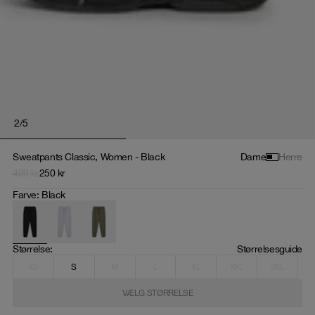
2
/
5
Sweatpants Classic, Women - Black
Dame
Herre
499
kr
250
kr
Farve
:
Black
Størrelse
: 
Størrelsesguide
XS
S
M
L
XL
XXL
3XL
VÆLG STØRRELSE