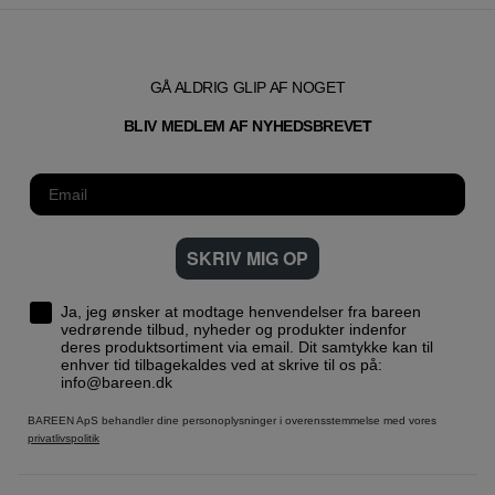
GÅ ALDRIG GLIP AF NOGET
T
BLIV MEDLEM AF NYHEDSBREVE
SKRIV MIG OP
Ja, jeg ønsker at modtage henvendelser fra bareen
vedrørende tilbud, nyheder og produkter indenfor
deres produktsortiment via email. Dit samtykke kan til
enhver tid tilbagekaldes ved at skrive til os på:
info@bareen.dk
BAREEN ApS behandler dine personoplysninger i overensstemmelse med vores
privatlivspolitik