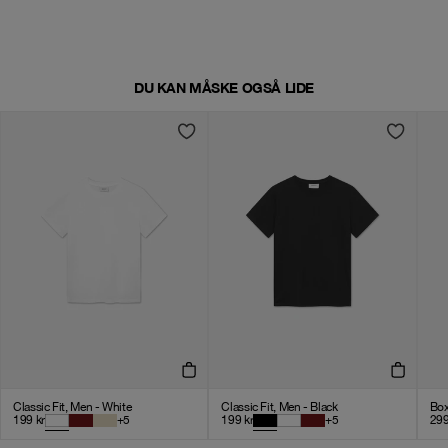
DU KAN MÅSKE OGSÅ LIDE
Classic Fit, Men - White
Classic Fit, Men - Black
Box
199
kr
+
5
199
kr
+
5
29