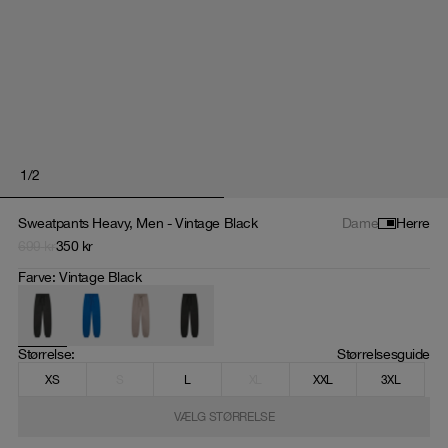
1
/
2
Sweatpants Heavy, Men - Vintage Black
Dame
Herre
699
kr
350
kr
Farve
:
Vintage Black
Størrelse
: 
Størrelsesguide
XS
S
L
XL
XXL
3XL
VÆLG STØRRELSE