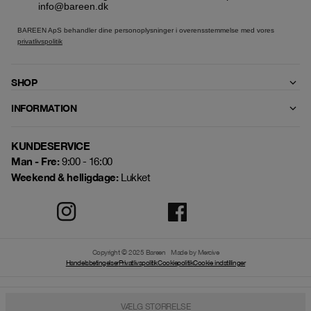
info@bareen.dk
BAREEN ApS behandler dine personoplysninger i overensstemmelse med vores
privatlivspolitik
SHOP
INFORMATION
KUNDESERVICE
Man - Fre:
9:00 - 16:00
Weekend & helligdage:
Lukket
Copyright © 2025 Bareen
Made by Mercive
Handelsbetingelser
Privatlivspolitik
Cookiepolitik
Cookie indstillinger
VÆLG STØRRELSE