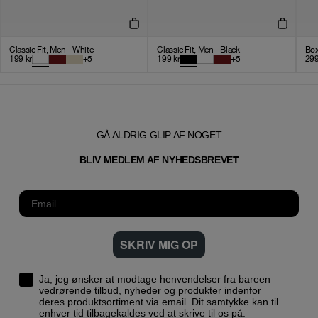
Classic Fit, Men - White
Classic Fit, Men - Black
Box
199
kr
+
5
199
kr
+
5
29
GÅ ALDRIG GLIP AF NOGET
T
BLIV MEDLEM AF NYHEDSBREVE
SKRIV MIG OP
Ja, jeg ønsker at modtage henvendelser fra bareen
vedrørende tilbud, nyheder og produkter indenfor
deres produktsortiment via email. Dit samtykke kan til
enhver tid tilbagekaldes ved at skrive til os på: