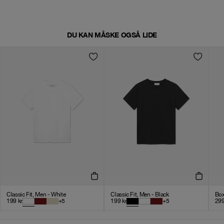
DU KAN MÅSKE OGSÅ LIDE
Classic Fit, Men - White
Classic Fit, Men - Black
Box
199
kr
+
5
199
kr
+
5
29