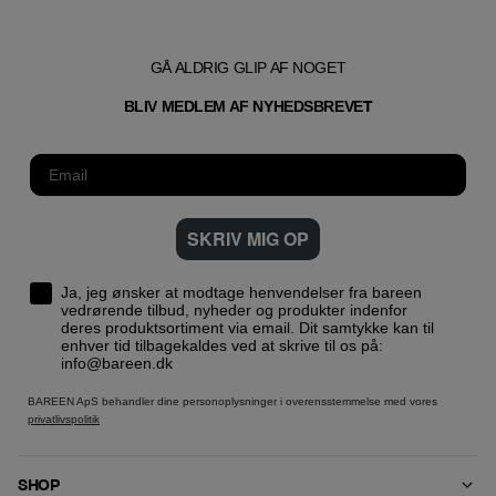
GÅ ALDRIG GLIP AF NOGET
T
BLIV MEDLEM AF NYHEDSBREVE
SKRIV MIG OP
Ja, jeg ønsker at modtage henvendelser fra bareen
vedrørende tilbud, nyheder og produkter indenfor
deres produktsortiment via email. Dit samtykke kan til
enhver tid tilbagekaldes ved at skrive til os på:
info@bareen.dk
BAREEN ApS behandler dine personoplysninger i overensstemmelse med vores
privatlivspolitik
SHOP