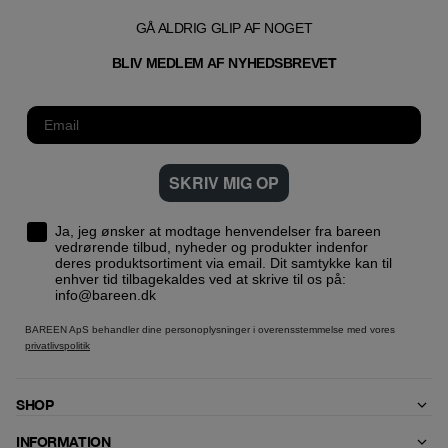
GÅ ALDRIG GLIP AF NOGET
T
BLIV MEDLEM AF NYHEDSBREVE
SKRIV MIG OP
Ja, jeg ønsker at modtage henvendelser fra bareen
vedrørende tilbud, nyheder og produkter indenfor
deres produktsortiment via email. Dit samtykke kan til
enhver tid tilbagekaldes ved at skrive til os på:
info@bareen.dk
BAREEN ApS behandler dine personoplysninger i overensstemmelse med vores
privatlivspolitik
SHOP
INFORMATION