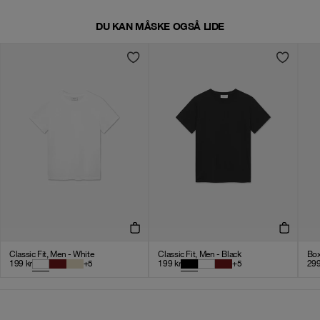
DU KAN MÅSKE OGSÅ LIDE
Classic Fit, Men - White
Classic Fit, Men - Black
Box
199
kr
+
5
199
kr
+
5
29