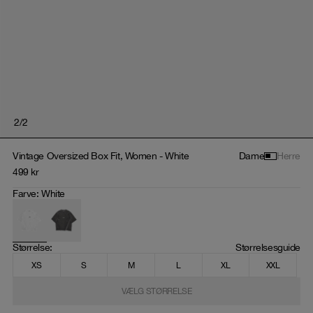
2
/
2
Vintage Oversized Box Fit, Women - White
Dame
Herre
499
kr
Farve
:
White
Størrelse
: 
Størrelsesguide
XS
S
M
L
XL
XXL
VÆLG STØRRELSE