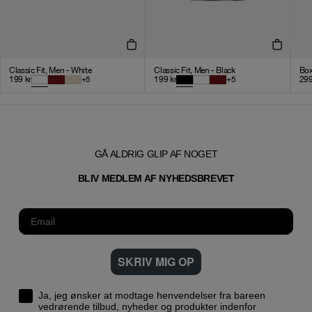
Classic Fit, Men - White
Classic Fit, Men - Black
Box
199
kr
+
5
199
kr
+
5
29
GÅ ALDRIG GLIP AF NOGET
T
BLIV MEDLEM AF NYHEDSBREVE
SKRIV MIG OP
Ja, jeg ønsker at modtage henvendelser fra bareen
vedrørende tilbud, nyheder og produkter indenfor