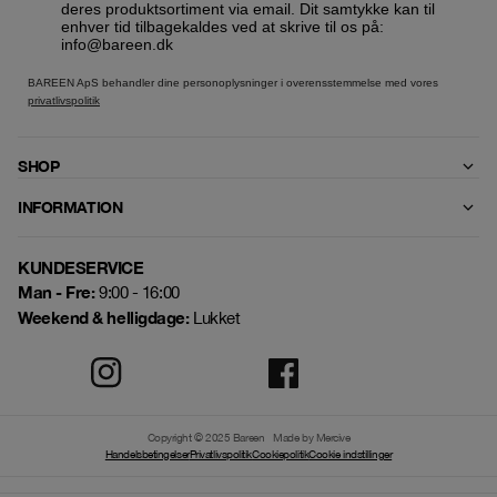
deres produktsortiment via email. Dit samtykke kan til
enhver tid tilbagekaldes ved at skrive til os på:
info@bareen.dk
BAREEN ApS behandler dine personoplysninger i overensstemmelse med vores
privatlivspolitik
SHOP
INFORMATION
KUNDESERVICE
Man - Fre:
9:00 - 16:00
Weekend & helligdage:
Lukket
Copyright © 2025 Bareen
Made by Mercive
Handelsbetingelser
Privatlivspolitik
Cookiepolitik
Cookie indstillinger