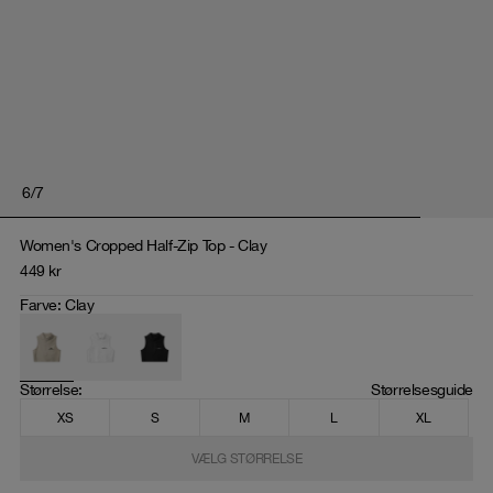
6
/
7
Women's Cropped Half-Zip Top - Clay
449
kr
Farve
:
Clay
Størrelse
: 
Størrelsesguide
XS
S
M
L
XL
VÆLG STØRRELSE