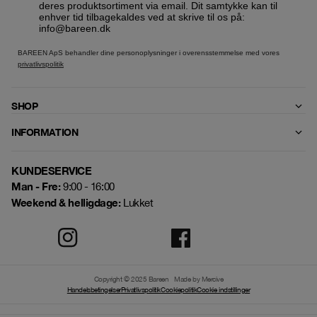
deres produktsortiment via email. Dit samtykke kan til
enhver tid tilbagekaldes ved at skrive til os på:
info@bareen.dk
BAREEN ApS behandler dine personoplysninger i overensstemmelse med vores
privatlivspolitik
SHOP
INFORMATION
KUNDESERVICE
Man - Fre:
9:00 - 16:00
Weekend & helligdage:
Lukket
Copyright © 2025 Bareen
Made by Mercive
Handelsbetingelser
Privatlivspolitik
Cookiepolitik
Cookie indstillinger