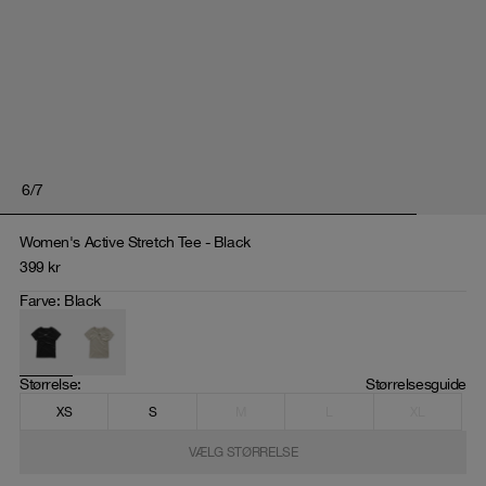
6
/
7
Women's Active Stretch Tee - Black
399
kr
Farve
:
Black
Størrelse
: 
Størrelsesguide
XS
S
M
L
XL
VÆLG STØRRELSE