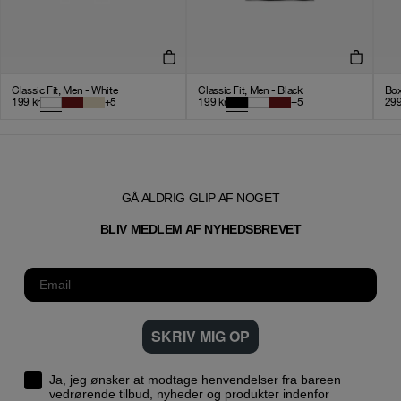
Classic Fit, Men - White
Classic Fit, Men - Black
Box
199
kr
+
5
199
kr
+
5
29
GÅ ALDRIG GLIP AF NOGET
T
BLIV MEDLEM AF NYHEDSBREVE
SKRIV MIG OP
Ja, jeg ønsker at modtage henvendelser fra bareen
vedrørende tilbud, nyheder og produkter indenfor