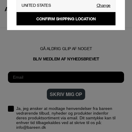
UNITED STATES
Change
ATHLETIC TEES
CONFIRM SHIPPING LOCATION
GÅ ALDRIG GLIP AF NOGET
T
BLIV MEDLEM AF NYHEDSBREVE
SKRIV MIG OP
Ja, jeg ønsker at modtage henvendelser fra bareen
vedrørende tilbud, nyheder og produkter indenfor
deres produktsortiment via email. Dit samtykke kan til
enhver tid tilbagekaldes ved at skrive til os på:
info@bareen.dk