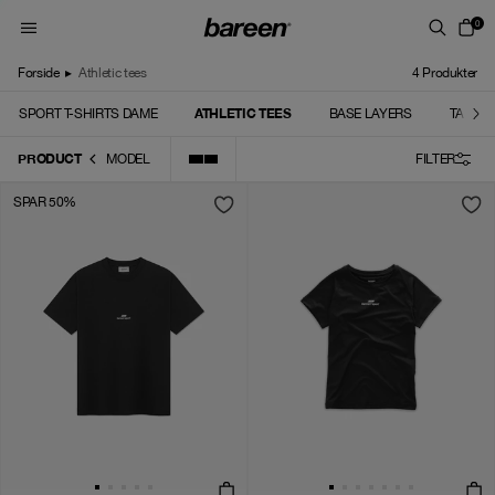
Skip to content
0
Forside
▸
Athletic tees
4
Produkter
ATHLETIC TEES
SPORT T-SHIRTS DAME
BASE LAYERS
TANK 
PRODUCT
MODEL
FILTER
SPAR 50%