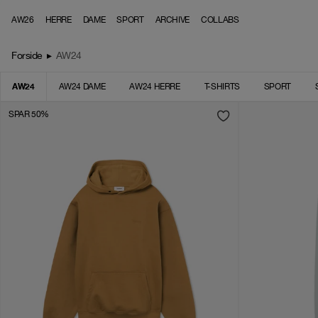
Skip to content
AW26
HERRE
DAME
SPORT
ARCHIVE
COLLABS
Forside
▸
AW24
AW24
AW24 DAME
AW24 HERRE
T-SHIRTS
SPORT
SPAR 50%