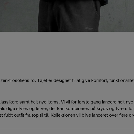
ilosofiens ro. Tøjet er designet til at give komfort, funktionalitet o
klassikere samt helt nye items. Vi vil for første gang lancere helt 
lsidige styles og farver, der kan kombineres på kryds og tværs for at
dt outfit fra top til tå. Kollektionen vil blive lanceret over flere d