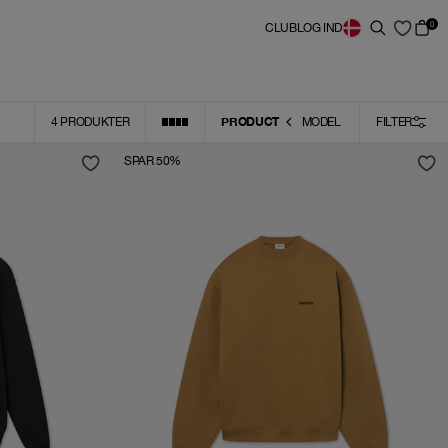
0
CLUB
LOG IND
PRODUCT
4
PRODUKTER
MODEL
FILTER
SPAR 50%