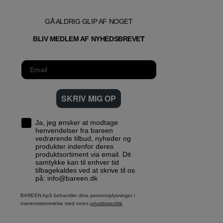
GÅ ALDRIG GLIP AF NOGET
T
BLIV MEDLEM AF NYHEDSBREVE
SKRIV MIG OP
Ja, jeg ønsker at modtage
henvendelser fra bareen
vedrørende tilbud, nyheder og
produkter indenfor deres
produktsortiment via email. Dit
samtykke kan til enhver tid
tilbagekaldes ved at skrive til os
på: info@bareen.dk
BAREEN ApS behandler dine personoplysninger i
overensstemmelse med vores
privatlivspolitik