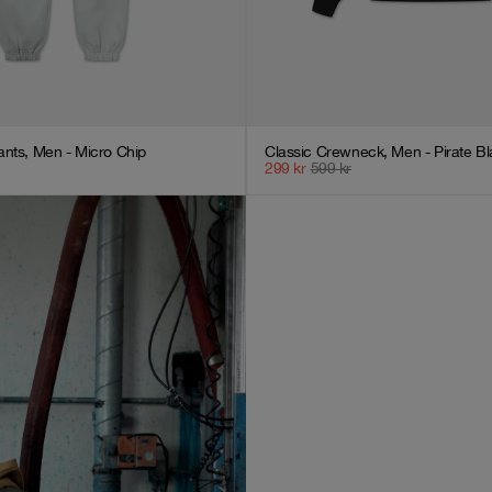
nts, Men - Micro Chip
Classic Crewneck, Men - Pirate B
299
kr
599
kr