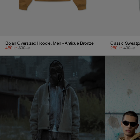
Bojan Oversized Hoodie, Men - Antique Bronze
Classic Sweatpa
450
kr
899
kr
250
kr
499
kr