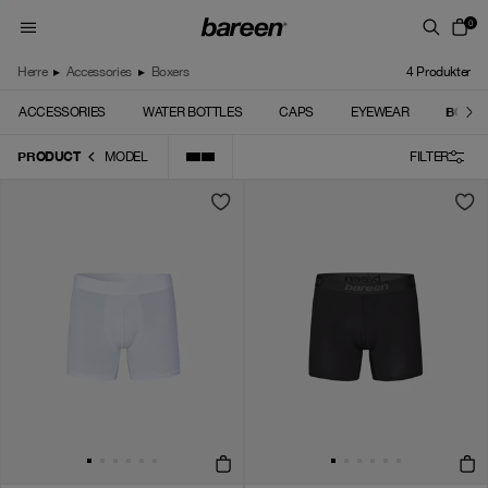
Skip to content
0
Herre
▸
Accessories
▸
Boxers
4
Produkter
BOXE
ACCESSORIES
WATER BOTTLES
CAPS
EYEWEAR
PRODUCT
MODEL
FILTER