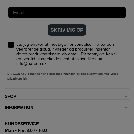
SKRIV MIG OP
Ja, jeg ønsker at modtage henvendelser fra bareen
vedrørende tilbud, nyheder og produkter indenfor
deres produktsortiment via email. Dit samtykke kan til
enhver tid tilbagekaldes ved at skrive til os på:
info@bareen.dk
BAREEN ApS behandler dine personoplysninger i overensstemmelse med vores
privatlivspolitik
SHOP
INFORMATION
KUNDESERVICE
Man - Fre:
9:00 - 16:00