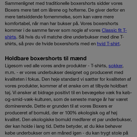
Sammenlignet med traditionelle boxershorts sidder vores
Boxers mere tæt om lårene og hofterne. De giver derfor en
mere tætsiddende fornemmelse, som kan være mere
komfortabel, når man har bukser på. Vores boxershorts
kommer i de samme farver som nogle af vores
Classic fit T-
shirts
. Så hvis du vil matche dine underbukser med dine T-
shirts, så prøv de hvide boxershorts med en
hvid T-shirt
.
Holdbare boxershorts til mænd
Ligesom ved alle vores andre produkter - T-shirts,
sokker
,
m.m. - er vores underbukser designet og produceret med
kvaliteten i fokus. Den høje standard vi sætter for kvaliteten af
vores produkter, kommer af et ønske om at tilbyde holdbart
tøj. Vi ønsker at bidrage positivt til en bevægelse væk fra køb-
og-smid-væk-kulturen, som de seneste mange år har været
dominerende. Dette er grunden til at vores Boxers er
produceret af bomuld, der er 100% økologisk og af høj
kvalitet. Den økologiske bomuld medfører et par underbukser,
der kan holde i lang tid. Dette betyder, at du ikke behøver
købe underbukser om en måned igen - du kan trygt stole på