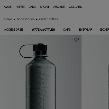
Skip to content
AW26
HERRE
DAME
SPORT
ARCHIVE
COLLABS
Herre
▸
Accessories
▸
Water bottles
WATER BOTTLES
ACCESSORIES
CAPS
EYEWEAR
BOXE