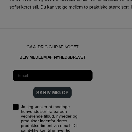
sofistikeret stil. Du kan vælge mellem to praktiske størrelser: 1
GÅ ALDRIG GLIP AF NOGET
T
BLIV MEDLEM AF NYHEDSBREVE
SKRIV MIG OP
Ja, jeg ønsker at modtage
henvendelser fra bareen
vedrørende tilbud, nyheder og
produkter indenfor deres
produktsortiment via email. Dit
samtykke kan til enhver tid