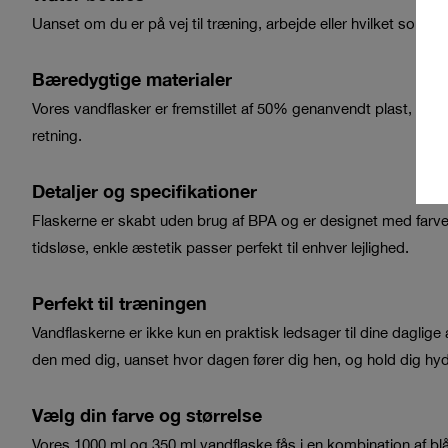
Uanset om du er på vej til træning, arbejde eller hvilket som helst
Bæredygtige materialer
Vores vandflasker er fremstillet af 50% genanvendt plast, hvilket
retning.
Detaljer og specifikationer
Flaskerne er skabt uden brug af BPA og er designet med farve i
tidsløse, enkle æstetik passer perfekt til enhver lejlighed.
Perfekt til træningen
Vandflaskerne er ikke kun en praktisk ledsager til dine daglige a
den med dig, uanset hvor dagen fører dig hen, og hold dig hyd
Vælg din farve og størrelse
Vores 1000 ml og 350 ml vandflaske fås i en kombination af blå &