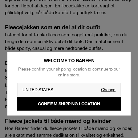
for den i løbet af dagen. En fleecejakke er kort sagt et
pålideligt valg, når både komfort og udtryk tæller.
Fleecejakken som en del af dit outfit
I stedet for at tænke fleece som noget rent praktisk, kan du
bruge den som en aktiv del af dit look. Den matcher nemt
både sporty, casual og mere nedtonede outfits.
WELCOME TO BAREEN
Brug den med
track pants
og sneakers for et afslappet,
Please confirm your shipping location to continue to our
koordineret udtryk
online store.
Style den med jeans og en
basic tee
til hverdagsbrug
Læg den under en trenchcoat for varme uden volumen
UNITED STATES
Change
Tag den med som ekstra lag til uforudsigelige dage
Funktion og stil går hånd i hånd - og du slipper for at vælge
CONFIRM SHIPPING LOCATION
mellem det ene eller det andet.
Fleece jackets til både mænd og kvinder
Hos Bareen finder du fleece jackets til både mænd og kvinder,
alle skabt med samme dedikation til kvalitet og enkelthed.