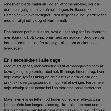
rene linjer, bløde materialer og en let fornemmelse, der gør
dem behagelige at have på hele dagen. En fleecejakke fra
Bareen er ikke overdesignet - den lægger sig ind i garderoben
med et roligt udtryk og et klart formål.
Den passer perfekt til dage, hvor du har brug for funktionalitet,
men ikke vil gå på kompromis med æstetikken. Brug den på
farten, hjemme, til og fra træning - eller som et ekstra lag i
hverdagen.
En fleecejakke til alle dage
Med et afslappet, men veldefineret fit er fleecejakken nem at
bevæge sig i og komfortabel nok til mange timers brug. Den
høje krave, lynlåslukning og de elastiske detaljer gør den
praktisk i overgangsperioder, hvor vejret svinger. Farverne er
nøje udvalgt for at passe ind i en moderne basisgarderobe.
Materialerne føles lette mod huden og isolerer effektivt, så
jakken både kan fungere alene og i kombination med andre
lag. Samtidig er den let at have med i tasken, hvis du får brug