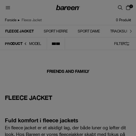
Skip to content
0
Forside
▸
Fleece Jacket
0
Produkt
FLEECE JACKET
SPORT HERRE
SPORT DAME
TRACKSUITS
PRODUCT
MODEL
FILTER
FRIENDS AND FAMILY
FLEECE JACKET
Fuld komfort i fleece jackets
En fleece jacket er et alsidigt lag, der både luner og løfter dit
look. Hos Bareen er vores fleecejakker skabt med fokus på