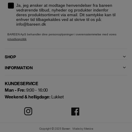
Ja, jeg ønsker at modtage henvendelser fra bareen
vedrørende tilbud, nyheder og produkter indenfor
deres produktsortiment via email. Dit samtykke kan til
enhver tid tilbagekaldes ved at skrive til os på:
info@bareen.dk
BAREEN ApS behandler dine personoplysninger i overensstemmelse med vores
privatlivspolitik
SHOP
INFORMATION
KUNDESERVICE
Man - Fre:
9:00 - 16:00
Weekend & helligdage:
Lukket
Copyright © 2025 Bareen
Made by Mercive