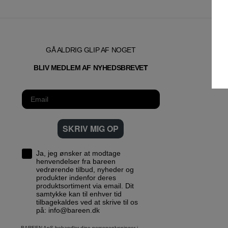
GÅ ALDRIG GLIP AF NOGET
T
BLIV MEDLEM AF NYHEDSBREVE
SKRIV MIG OP
Ja, jeg ønsker at modtage
henvendelser fra bareen
vedrørende tilbud, nyheder og
produkter indenfor deres
produktsortiment via email. Dit
samtykke kan til enhver tid
tilbagekaldes ved at skrive til os
på: info@bareen.dk
BAREEN ApS behandler dine personoplysninger i