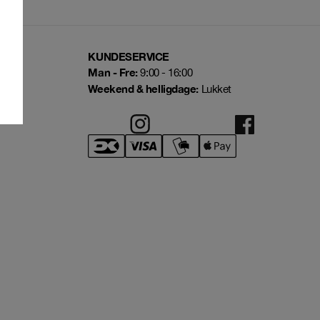
KUNDESERVICE
Man - Fre:
9:00 - 16:00
Weekend & helligdage:
Lukket