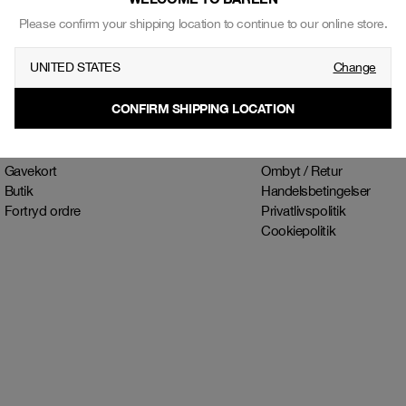
Please confirm your shipping location to continue to our online store.
UNITED STATES
Change
SHOP
INFORMATION
Herre
Vores historie
CONFIRM SHIPPING LOCATION
Dame
Blog
Collab
Kontakt
Accessories
Kontakt - B2B
Gavekort
Ombyt / Retur
Butik
Handelsbetingelser
Fortryd ordre
Privatlivspolitik
Cookiepolitik