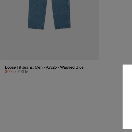
Loose Fit Jeans, Men - AW25 - Washed Blue
399
kr
799
kr