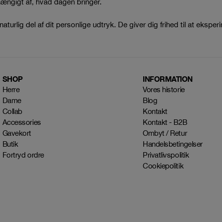
fhængigt af, hvad dagen bringer.
naturlig del af dit personlige udtryk. De giver dig frihed til at eksp
SHOP
INFORMATION
Herre
Vores historie
Dame
Blog
Collab
Kontakt
Accessories
Kontakt - B2B
Gavekort
Ombyt / Retur
Butik
Handelsbetingelser
Fortryd ordre
Privatlivspolitik
Cookiepolitik