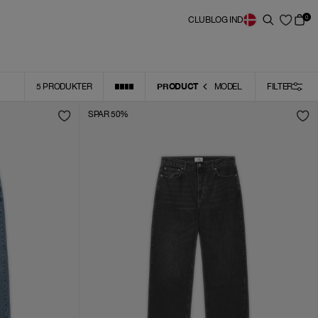
0
CLUB
LOG IND
PRODUCT
5
PRODUKTER
MODEL
FILTER
SPAR 50%