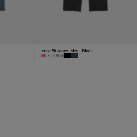
e
Loose Fit Jeans, Men - Black
399
kr
799
kr