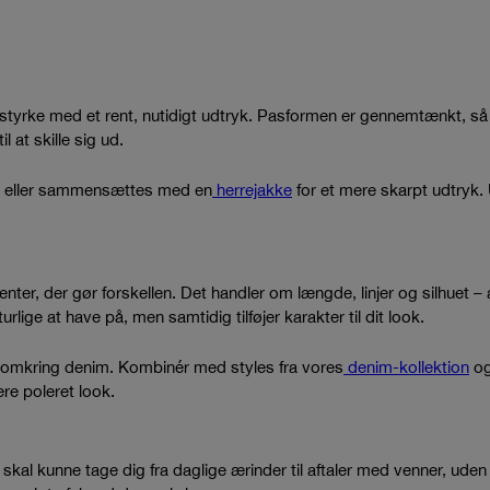
lidstyrke med et rent, nutidigt udtryk. Pasformen er gennemtænkt, 
l at skille sig ud.
ok eller sammensættes med en
herrejakke
for et mere skarpt udtryk.
r, der gør forskellen. Det handler om længde, linjer og silhuet – alt
lige at have på, men samtidig tilføjer karakter til dit look.
op omkring denim. Kombinér med styles fra vores
denim-kollektion
og
ere poleret look.
 skal kunne tage dig fra daglige ærinder til aftaler med venner, uden