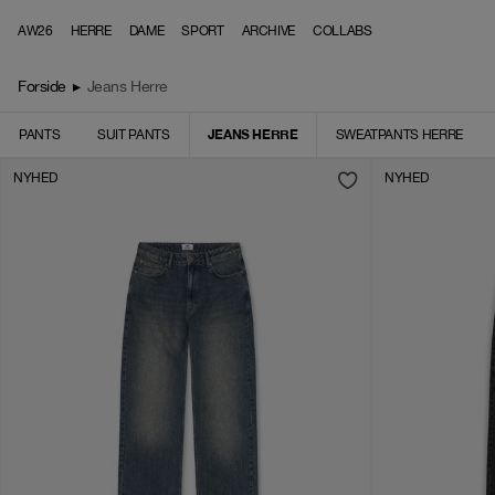
Skip to content
AW26
HERRE
DAME
SPORT
ARCHIVE
COLLABS
Forside
▸
Jeans Herre
JEANS HERRE
PANTS
SUIT PANTS
SWEATPANTS HERRE
NYHED
NYHED