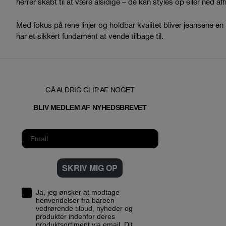
herrer skabt til at være alsidige – de kan styles op eller ned a
Med fokus på rene linjer og holdbar kvalitet bliver jeansene en 
har et sikkert fundament at vende tilbage til.
GÅ ALDRIG GLIP AF NOGET
T
BLIV MEDLEM AF NYHEDSBREVE
SKRIV MIG OP
Ja, jeg ønsker at modtage
henvendelser fra bareen
vedrørende tilbud, nyheder og
produkter indenfor deres
produktsortiment via email. Dit