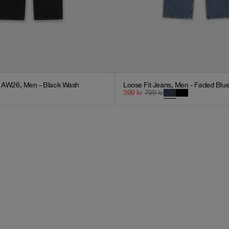
s AW26, Men - Black Wash
Loose Fit Jeans, Men - Faded Blu
399
kr
799
kr