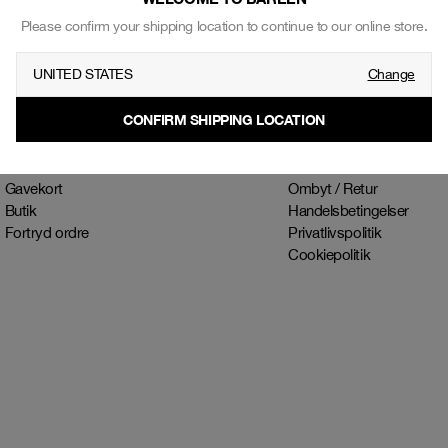
Please confirm your shipping location to continue to our online store.
UNITED STATES
Change
SHOP
INFORMATION
Herre
Vores historie
CONFIRM SHIPPING LOCATION
Dame
Blog
Collab
Kontakt
Accessories
Kontakt - B2B
Gavekort
Ombyt / Retur
Butik
Handelsbetingelser
Fortryd ordre
Privatlivspolitik
Cookiepolitik