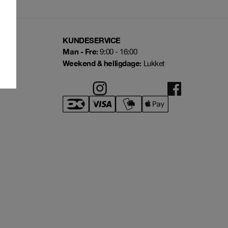
KUNDESERVICE
Man - Fre:
9:00 - 16:00
Weekend & helligdage:
Lukket