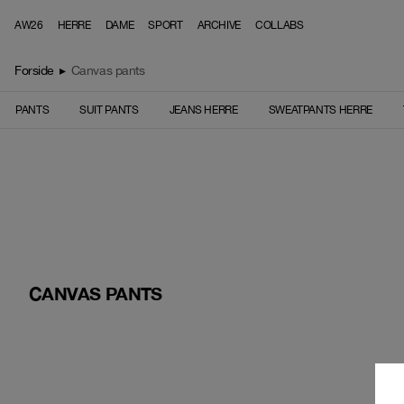
Skip to content
AW26
HERRE
DAME
SPORT
ARCHIVE
COLLABS
Forside
▸
Canvas pants
PANTS
SUIT PANTS
JEANS HERRE
SWEATPANTS HERRE
CANVAS PANTS