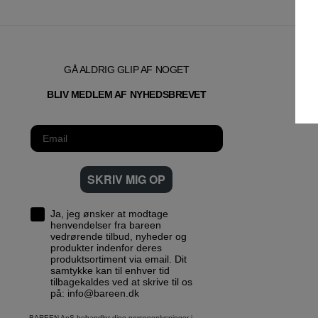
GÅ ALDRIG GLIP AF NOGET
T
BLIV MEDLEM AF NYHEDSBREVE
SKRIV MIG OP
Ja, jeg ønsker at modtage
henvendelser fra bareen
vedrørende tilbud, nyheder og
produkter indenfor deres
produktsortiment via email. Dit
samtykke kan til enhver tid
tilbagekaldes ved at skrive til os
på: info@bareen.dk
BAREEN ApS behandler dine personoplysninger i