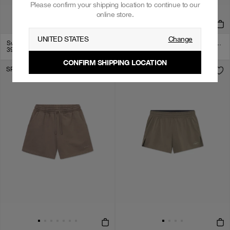
Please confirm your shipping location to continue to our
online store.
UNITED STATES
Change
Sweat Shorts - Logo, Women - Clay
Sweat Shorts - Logo, Women - Cloudy Grey
399
kr
+
1
399
kr
CONFIRM SHIPPING LOCATION
SPAR 50%
SPAR 50%