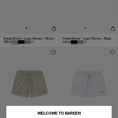
Sweat Shorts - Logo, Women - Mocha
Sweat Shorts - Logo, Women - Black
399
kr
+
1
399
kr
+
1
WELCOME TO BAREEN