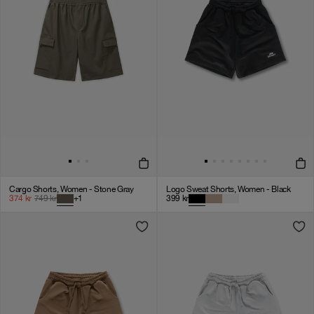
Cargo Shorts, Women - Stone Gray
Logo Sweat Shorts, Women - Black
374
kr
749
kr
+
1
399
kr