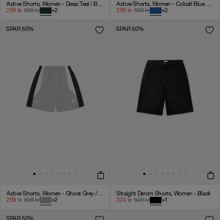
Active Shorts, Women - Deep Teal / Black / White
Active Shorts, Women - Cobalt Blue / Black / White
299
kr
599
kr
+
2
299
kr
599
kr
+
2
SPAR 50%
SPAR 50%
Active Shorts, Women - Ghost Grey / Black / White
Straight Denim Shorts, Women - Black
299
kr
599
kr
+
2
324
kr
649
kr
+
1
SPAR 50%