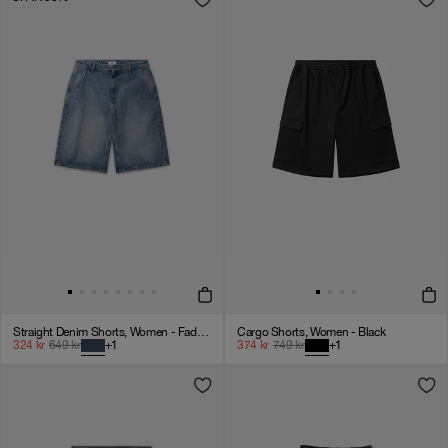
Straight Denim Shorts, Women - Faded Blue
Cargo Shorts, Women - Black
324
kr
649
kr
+
1
374
kr
749
kr
+
1