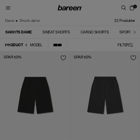
Skip to content
0
Dame
▸
Shorts dame
22
Produkter
SHORTS DAME
SWEAT SHORTS
CARGO SHORTS
SPORT SHO
PRODUCT
MODEL
FILTER
SPAR 50%
SPAR 50%