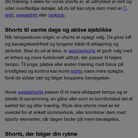
din træning. Fælles for vores shorts er, at udtrykket er rent og
uden overflødige detaljer, så du let kan style dem med en
T-
shirt
,
sweatshirt
eller
tanktop
.
Shorts til varme dage og aktive øjeblikke
Når temperaturen stiger, er shorts et oplagt valg. De giver luft
og bevægelsesfrihed og fungerer både til afslapning og
aktivitet. Skal du ud at løbe, er
sportsshorts
et godt valg med
et lettere og mere funktionelt udtryk, der passer til højere
tempo. Til yoga, pilates eller anden træning med fokus på
smidighed og kontrol kan korte
tights
være mere oplagte,
fordi de sidder tæt og følger kroppens bevægelser.
Vores
sweatshorts
passer til et mere afslappet tempo og er
ideelle til opvarmning, en gåtur eller som en komfortabel del af
sættet før og efter træning. Style dine shorts med en let
overdel for et enkelt sommerlook, eller kombiner dem med
sporty elementer, når dagen byder på mere bevægelse.
Shorts, der følger din rytme