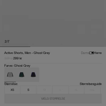
3
/
7
Active Shorts, Men - Ghost Grey
Dame
Herre
599
kr
299
kr
Farve
:
Ghost Grey
Størrelse
: 
Størrelsesguide
XS
S
M
L
XL
XXL
VÆLG STØRRELSE