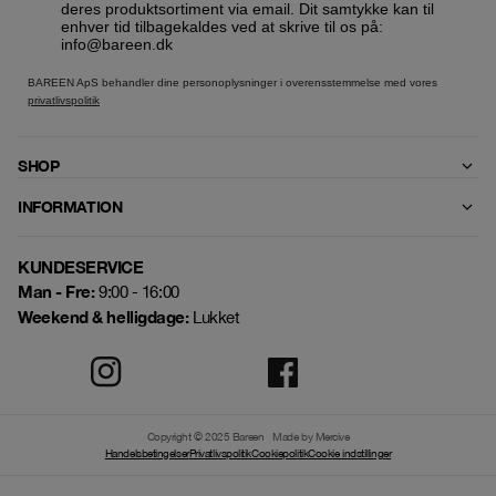
deres produktsortiment via email. Dit samtykke kan til
enhver tid tilbagekaldes ved at skrive til os på:
info@bareen.dk
BAREEN ApS behandler dine personoplysninger i overensstemmelse med vores
privatlivspolitik
SHOP
INFORMATION
KUNDESERVICE
Man - Fre:
9:00 - 16:00
Weekend & helligdage:
Lukket
Copyright © 2025 Bareen
Made by Mercive
Handelsbetingelser
Privatlivspolitik
Cookiepolitik
Cookie indstillinger