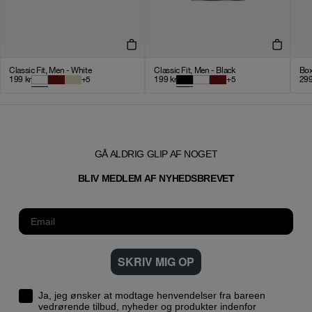
Classic Fit, Men - White
Classic Fit, Men - Black
Box
199
kr
+
5
199
kr
+
5
29
GÅ ALDRIG GLIP AF NOGET
T
BLIV MEDLEM AF NYHEDSBREVE
SKRIV MIG OP
Ja, jeg ønsker at modtage henvendelser fra bareen
vedrørende tilbud, nyheder og produkter indenfor