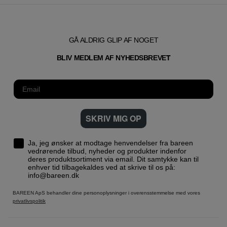
GÅ ALDRIG GLIP AF NOGET
T
BLIV MEDLEM AF NYHEDSBREVE
SKRIV MIG OP
Ja, jeg ønsker at modtage henvendelser fra bareen
vedrørende tilbud, nyheder og produkter indenfor
deres produktsortiment via email. Dit samtykke kan til
enhver tid tilbagekaldes ved at skrive til os på:
info@bareen.dk
BAREEN ApS behandler dine personoplysninger i overensstemmelse med vores
privatlivspolitik