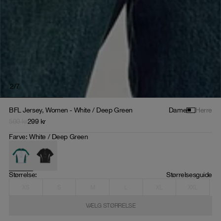
2
/
7
BFL Jersey, Women - White / Deep Green
Dame
Herre
599
kr
299
kr
Farve
:
White / Deep Green
Størrelse
: 
Størrelsesguide
XS
S
M
L
XL
XXL
VÆLG STØRRELSE