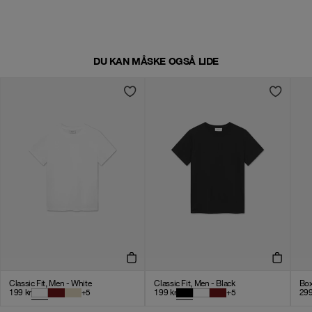
DU KAN MÅSKE OGSÅ LIDE
Classic Fit, Men - White
Classic Fit, Men - Black
Box
199
kr
+
5
199
kr
+
5
29