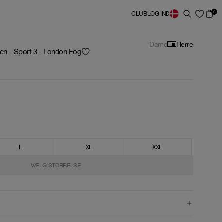
0
CLUB
LOG IND
Dame
Herre
Men - Sport 3 - London Fog
L
XL
XXL
VÆLG STØRRELSE
VÆLG STØRRELSE