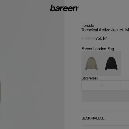
Forside
Technical Active Jacket, 
1.499
kr
750
kr
Farve
:
London Fog
Størrelse
: 
M
BESKRIVELSE