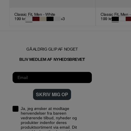
Classic Fit, Men - White
Classic Fit, Men 
199
kr
+
3
199
kr
GÅ ALDRIG GLIP AF NOGET
T
BLIV MEDLEM AF NYHEDSBREVE
SKRIV MIG OP
Ja, jeg ønsker at modtage
henvendelser fra bareen
vedrørende tilbud, nyheder og
produkter indenfor deres
produktsortiment via email. Dit