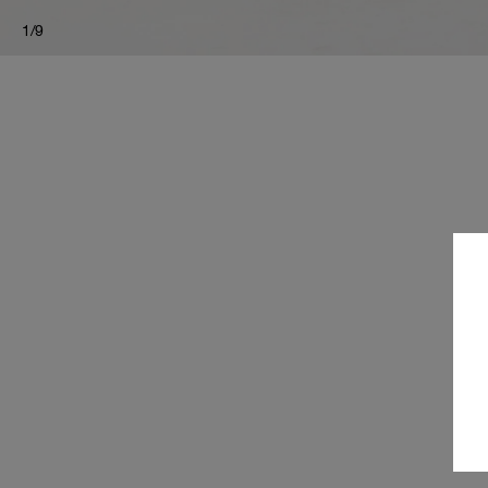
1
/
9