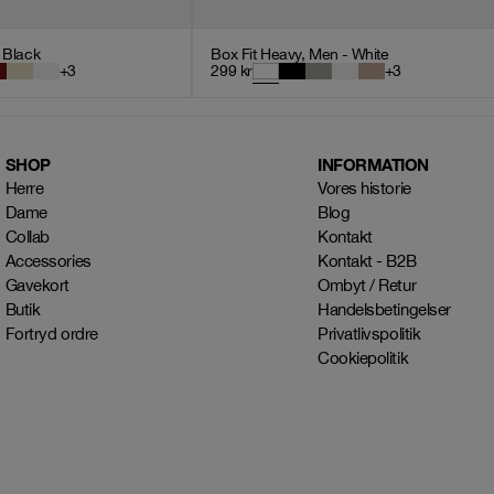
- Black
Box Fit Heavy, Men - White
+
3
299
kr
+
3
SHOP
INFORMATION
Herre
Vores historie
Dame
Blog
Collab
Kontakt
Accessories
Kontakt - B2B
Gavekort
Ombyt / Retur
Butik
Handelsbetingelser
Fortryd ordre
Privatlivspolitik
Cookiepolitik