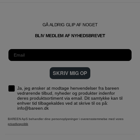
GÅ ALDRIG GLIP AF NOGET
T
BLIV MEDLEM AF NYHEDSBREVE
SKRIV MIG OP
Ja, jeg ønsker at modtage henvendelser fra bareen
vedrørende tilbud, nyheder og produkter indenfor
deres produktsortiment via email. Dit samtykke kan til
enhver tid tilbagekaldes ved at skrive til os på:
info@bareen.dk
BAREEN ApS behandler dine personoplysninger i overensstemmelse med vores
privatlivspolitik