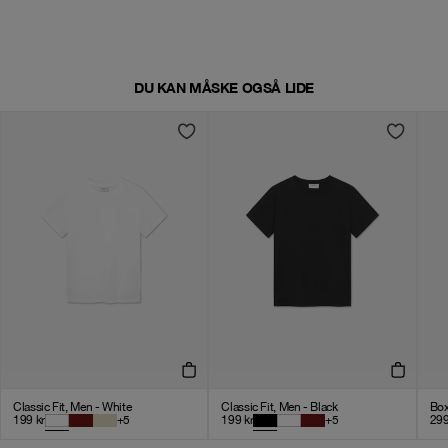
DU KAN MÅSKE OGSÅ LIDE
Classic Fit, Men - White
Classic Fit, Men - Black
Box
199
kr
+
5
199
kr
+
5
29