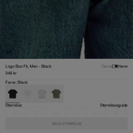
2
/
7
Logo Box Fit, Men - Black
Dame
Herre
349
kr
Farve
:
Black
Størrelse
: 
Størrelsesguide
XS
S
M
L
XL
XXL
VÆLG STØRRELSE