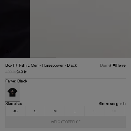
3
/
7
Box Fit T-shirt, Men - Horsepower - Black
Dame
Herre
499
kr
249
kr
Farve
:
Black
Størrelse
: 
Størrelsesguide
XS
S
M
L
XL
XXL
VÆLG STØRRELSE