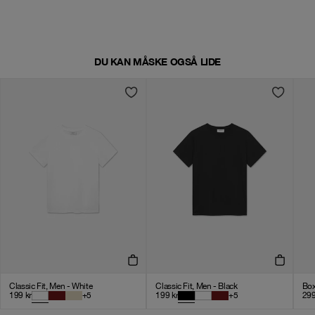
DU KAN MÅSKE OGSÅ LIDE
Classic Fit, Men - White
Classic Fit, Men - Black
Box
199
kr
+
5
199
kr
+
5
29