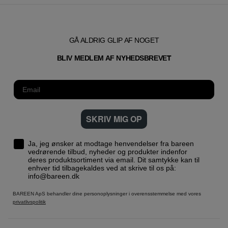
GÅ ALDRIG GLIP AF NOGET
T
BLIV MEDLEM AF NYHEDSBREVE
SKRIV MIG OP
Ja, jeg ønsker at modtage henvendelser fra bareen
vedrørende tilbud, nyheder og produkter indenfor
deres produktsortiment via email. Dit samtykke kan til
enhver tid tilbagekaldes ved at skrive til os på:
info@bareen.dk
BAREEN ApS behandler dine personoplysninger i overensstemmelse med vores
privatlivspolitik