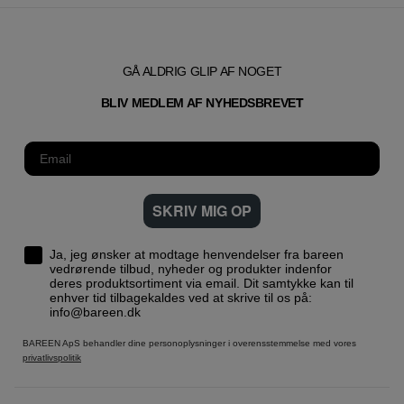
GÅ ALDRIG GLIP AF NOGET
T
BLIV MEDLEM AF NYHEDSBREVE
SKRIV MIG OP
Ja, jeg ønsker at modtage henvendelser fra bareen
vedrørende tilbud, nyheder og produkter indenfor
deres produktsortiment via email. Dit samtykke kan til
enhver tid tilbagekaldes ved at skrive til os på:
info@bareen.dk
BAREEN ApS behandler dine personoplysninger i overensstemmelse med vores
privatlivspolitik