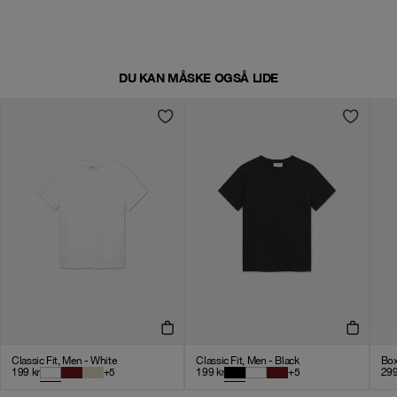
DU KAN MÅSKE OGSÅ LIDE
Classic Fit, Men - White
Classic Fit, Men - Black
Box
199
kr
+
5
199
kr
+
5
29