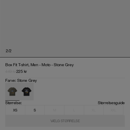
2
/
2
Box Fit T-shirt, Men - Moto - Stone Grey
449
kr
225
kr
Farve
:
Stone Grey
Størrelse
: 
Størrelsesguide
XS
S
M
L
XL
XXL
VÆLG STØRRELSE