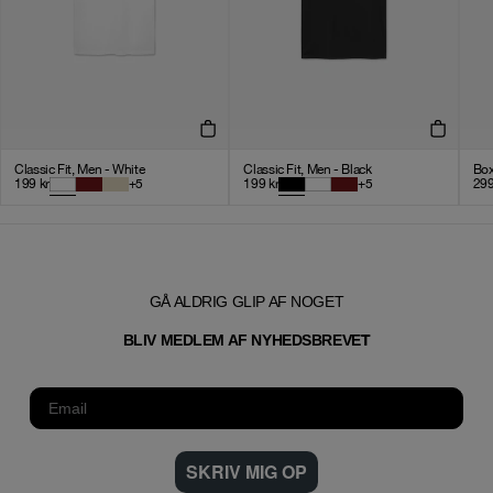
Classic Fit, Men - White
Classic Fit, Men - Black
Box
199
kr
+
5
199
kr
+
5
29
GÅ ALDRIG GLIP AF NOGET
T
BLIV MEDLEM AF NYHEDSBREVE
SKRIV MIG OP