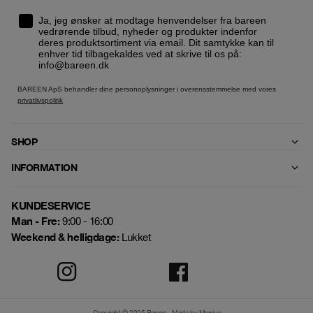
Ja, jeg ønsker at modtage henvendelser fra bareen
vedrørende tilbud, nyheder og produkter indenfor
deres produktsortiment via email. Dit samtykke kan til
enhver tid tilbagekaldes ved at skrive til os på:
info@bareen.dk
BAREEN ApS behandler dine personoplysninger i overensstemmelse med vores
privatlivspolitik
SHOP
INFORMATION
KUNDESERVICE
Man - Fre:
9:00 - 16:00
Weekend & helligdage:
Lukket
Copyright © 2025 Bareen
Made by Mercive