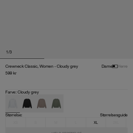
1
/
3
Crewneck Classic, Women - Cloudy grey
Dame
Herre
599
kr
Farve
:
Cloudy grey
Størrelse
: 
Størrelsesguide
XS
S
M
L
XL
2XL